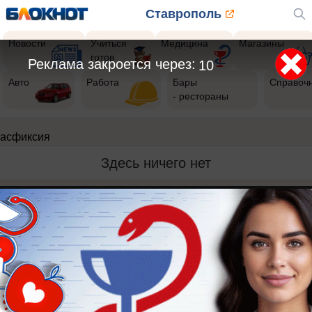
Ставрополь
Новости
Учиться
Медицина
Магазины
готов
Реклама закроется через:
10
Авто
Работа
Бары
Справоч
- рестораны
асфиксия
Здесь ничего нет
Реклама на сайте
Вакансии
Контакты
Информация