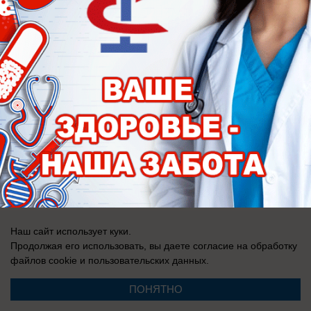
СМИ Блокнот Ставрополь зарегистрировано Федеральной службой по
надзору в сфере связи, информационных технологий и массовых
коммуникаций (Роскомнадзор). Реестровая запись о регистрации СМИ:
Эл № ФС77-76032 от 12 июля 2019 г. (Первоначальное свидетельство
Эл № ФС77-62273 от 03 июля 2015 г.)
Наш сайт использует куки.
Продолжая его использовать, вы даете согласие на обработку
файлов cookie
и пользовательских данных.
ПОНЯТНО