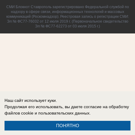
СМИ Блокнот Ставрополь зарегистрировано Федеральной службой по
надзору в сфере связи, информационных технологий и массовых
коммуникаций (Роскомнадзор). Реестровая запись о регистрации СМИ:
Эл № ФС77-76032 от 12 июля 2019 г. (Первоначальное свидетельство
Эл № ФС77-62273 от 03 июля 2015 г.)
Наш сайт использует куки.
Продолжая его использовать, вы даете согласие на обработку
файлов cookie
и пользовательских данных.
ПОНЯТНО