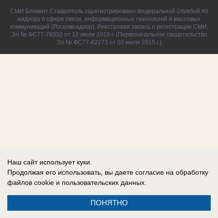
СМИ Блокнот Ставрополь зарегистрировано Федеральной службой по
надзору в сфере связи, информационных технологий и массовых
коммуникаций (Роскомнадзор). Реестровая запись о регистрации СМИ:
Эл № ФС77-76032 от 12 июля 2019 г. (Первоначальное свидетельство
Эл № ФС77-62273 от 03 июля 2015 г.)
Наш сайт использует куки.
Продолжая его использовать, вы даете согласие на обработку
файлов cookie
и пользовательских данных.
ПОНЯТНО