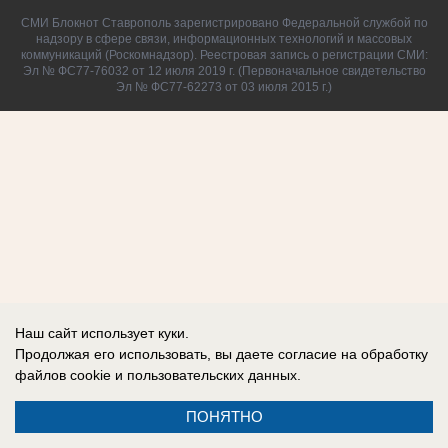
СМИ Блокнот Ставрополь зарегистрировано Федеральной службой по
надзору в сфере связи, информационных технологий и массовых
коммуникаций (Роскомнадзор). Реестровая запись о регистрации СМИ:
Эл № ФС77-76032 от 12 июля 2019 г. (Первоначальное свидетельство
Эл № ФС77-62273 от 03 июля 2015 г.)
Наш сайт использует куки.
Продолжая его использовать, вы даете согласие на обработку
файлов cookie
и пользовательских данных.
ПОНЯТНО