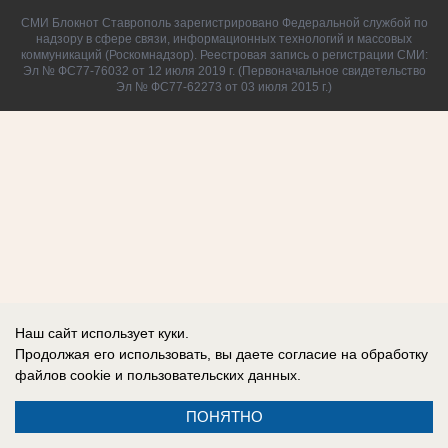
СМИ Блокнот Ставрополь зарегистрировано Федеральной службой по
надзору в сфере связи, информационных технологий и массовых
коммуникаций (Роскомнадзор). Реестровая запись о регистрации СМИ:
Эл № ФС77-76032 от 12 июля 2019 г. (Первоначальное свидетельство
Эл № ФС77-62273 от 03 июля 2015 г.)
Наш сайт использует куки.
Продолжая его использовать, вы даете согласие на обработку
файлов cookie
и пользовательских данных.
ПОНЯТНО