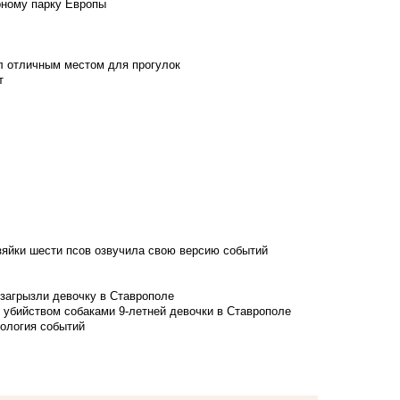
рному парку Европы
л отличным местом для прогулок
т
зяйки шести псов озвучила свою версию событий
 загрызли девочку в Ставрополе
 убийством собаками 9-летней девочки в Ставрополе
нология событий