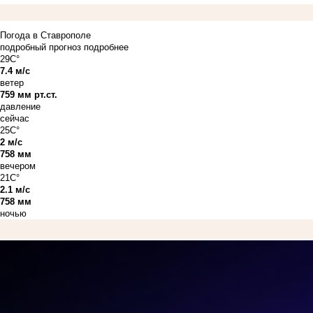
Погода в Ставрополе
подробный прогноз
подробнее
29C°
7.4 м/с
ветер
759 мм рт.ст.
давление
сейчас
25C°
2 м/с
758 мм
вечером
21C°
2.1 м/с
758 мм
ночью