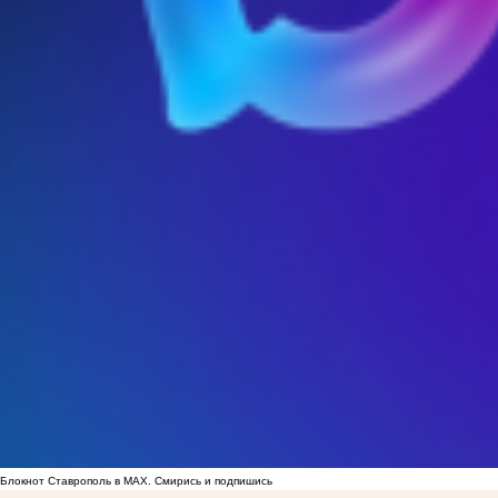
Блокнот Ставрополь в MAX. Смирись и подпишись