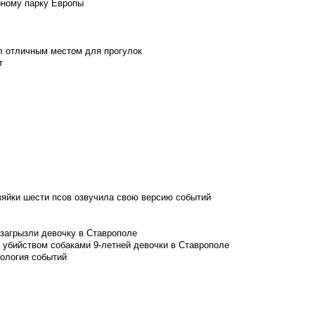
рному парку Европы
л отличным местом для прогулок
т
зяйки шести псов озвучила свою версию событий
 загрызли девочку в Ставрополе
 убийством собаками 9-летней девочки в Ставрополе
нология событий