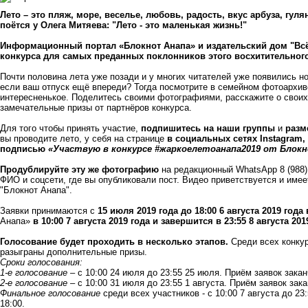
Лето – это пляж, море, веселье, любовь, радость, вкус арбуза, гуля
поётся у Олега Митяева: "Лето - это маленькая жизнь!"
Информационный портал «Блокнот Анапа» и издательский дом "Всё 
конкурса для самых преданных поклонников этого восхитительного в
Почти половина лета уже позади и у многих читателей уже появились н
если ваш отпуск ещё впереди? Тогда посмотрите в семейном фотоархиве
интересненькое. Поделитесь своими фотографиями, расскажите о своих
замечательные призы от партнёров конкурса.
Для того чтобы принять участие,
подпишитесь на наши группы
и
разм
вы проводите лето, у себя на странице
в социальных сетях
Instagram
,
подписью
«Участвую в конкурсе #жаркоелетоанапа2019 от Блокн
Продублируйте эту же фотографию
на редакционный WhatsApp 8 (988)
ФИО и соцсети, где вы опубликовали пост. Видео приветствуется и имее
"Блокнот Анапа".
Заявки принимаются с
15 июля 2019 года до 18:00 6 августа 2019 год
Анапа»
в 10:00 7 августа 2019 года и завершится в 23:55 8 августа 201
Голосование будет проходить в несколько этапов.
Среди всех конку
разыграны дополнительные призы.
Сроки голосования:
1-е голосование
– с 10:00 24 июля до 23:55 25 июля. Приём заявок закан
2-е голосование
– с 10:00 31 июля до 23:55 1 августа. Приём заявок зак
Финальное голосование
среди всех участников - с 10:00 7 августа до 23
18:00.