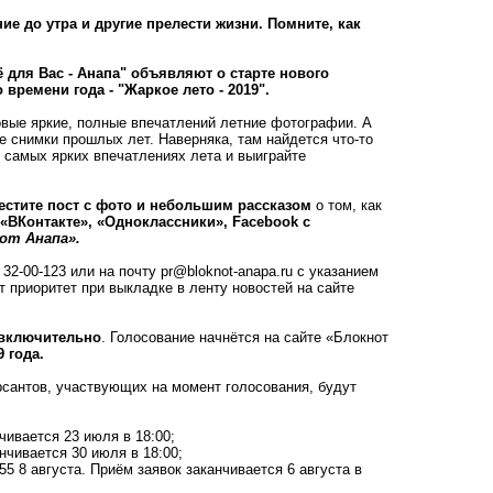
ние до утра и другие прелести жизни. Помните, как
для Вас - Анапа" объявляют о старте нового
ремени года - "Жаркое лето - 2019".
овые яркие, полные впечатлений летние фотографии. А
 снимки прошлых лет. Наверняка, там найдется что-то
 самых ярких впечатлениях лета и выиграйте
естите пост с фото и небольшим рассказом
о том, как
 «
ВКонтакте»
,
«Одноклассники»
,
Facebook
с
от Анапа».
 32-00-123 или на почту
pr@bloknot-anapa.ru
с указанием
т приоритет при выкладке в ленту новостей на сайте
а включительно
. Голосование начнётся на сайте «Блокнот
9 года.
рсантов, участвующих на момент голосования, будут
чивается 23 июля в 18:00;
анчивается 30 июля в 18:00;
:55 8 августа. Приём заявок заканчивается 6 августа в