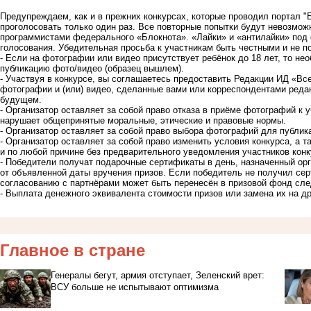
Предупреждаем, как и в прежних конкурсах, которые проводил портал "Б
проголосовать только один раз. Все повторные попытки будут невозмож
программистами федерального «Блокнота». «Лайки» и «антилайки» под 
голосования. Убедительная просьба к участникам быть честными и не по
- Если на фотографии или видео присутствует ребёнок до 18 лет, то н
публикацию фото/видео (образец вышлем).
- Участвуя в конкурсе, вы соглашаетесь предоставить Редакции ИД «В
фотографии и (или) видео, сделанные вами или корреспондентами реда
будущем.
- Организатор оставляет за собой право отказа в приёме фотографий к 
нарушает общепринятые моральные, этические и правовые нормы.
- Организатор оставляет за собой право выбора фотографий для публик
- Организатор оставляет за собой право изменить условия конкурса, а 
и по любой причине без предварительного уведомления участников конк
- Победители получат подарочные сертификаты в день, назначенный орг
от объявленной даты вручения призов. Если победитель не получил сер
согласованию с партнёрами может быть перенесён в призовой фонд сл
- Выплата денежного эквивалента стоимости призов или замена их на д
Главное в стране
Генералы бегут, армия отступает, Зеленский врет:
ВСУ больше не испытывают оптимизма