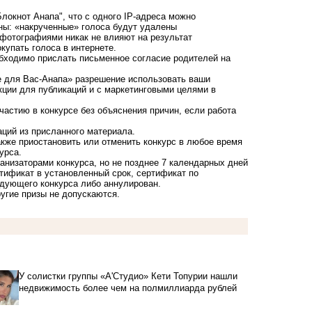
локнот Анапа", что с одного IP-адреса можно
ны: «накрученные» голоса будут удалены
фотографиями никак не влияют на результат
купать голоса в интернете.
еобходимо прислать письменное согласие родителей на
се для Вас-Анапа» разрешение использовать ваши
кции для публикаций и с маркетинговыми целями в
участию в конкурсе без объяснения причин, если работа
аций из присланного материала.
также приостановить или отменить конкурс в любое время
урса.
анизаторами конкурса, но не позднее 7 календарных дней
тификат в установленный срок, сертификат по
едующего конкурса либо аннулирован.
ругие призы не допускаются.
У солистки группы «А'Студио» Кети Топурии нашли
недвижимость более чем на полмиллиарда рублей