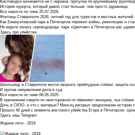
Кисловодск начинается не с нарзана: прогулка по крупнейшему рукотво
История курорта, который давно стал больше, чем просто здравница
Все новости по теме
25.07.2026
Фонтаны Ставрополя 2026: летний гид для туристов и местных жителей
Как Емануэлевский парк в Пятигорске пережил войны, революцию и ста
Не верьте запаху сероводорода: парк «Цветник» в Пятигорске вас удиви
Здесь про убийства
Школьницу в Ставрополе могли загрызть приблудные собаки: защита хо
И против направления дела в суд
Все новости по теме
06.05.2025
В причинении смерти по неосторожности обвиняют женщину, чьи собаки
Дочь в СИЗО, а что с матерью? Минсоц раскрыл продолжение истории с
Прошло 40 дней с момента жестокого убийства Егора в Пятигорске: хро
Здесь наш Telegram
Жаркое лето - 2019