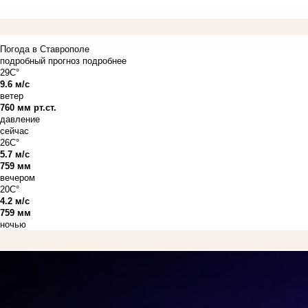
Погода в Ставрополе
подробный прогноз
подробнее
29C°
9.6 м/с
ветер
760 мм рт.ст.
давление
сейчас
26C°
5.7 м/с
759 мм
вечером
20C°
4.2 м/с
759 мм
ночью