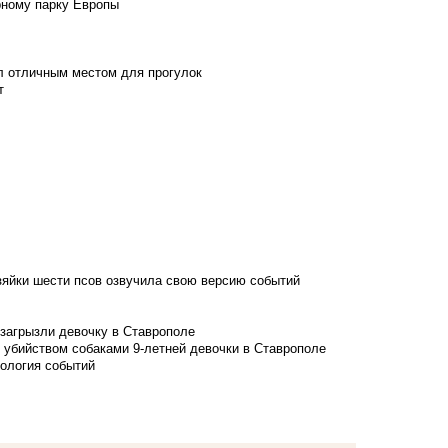
рному парку Европы
л отличным местом для прогулок
т
зяйки шести псов озвучила свою версию событий
 загрызли девочку в Ставрополе
 убийством собаками 9-летней девочки в Ставрополе
нология событий