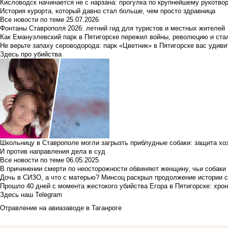
Кисловодск начинается не с нарзана: прогулка по крупнейшему рукотво
История курорта, который давно стал больше, чем просто здравница
Все новости по теме
25.07.2026
Фонтаны Ставрополя 2026: летний гид для туристов и местных жителей
Как Емануэлевский парк в Пятигорске пережил войны, революцию и ста
Не верьте запаху сероводорода: парк «Цветник» в Пятигорске вас удиви
Здесь про убийства
Школьницу в Ставрополе могли загрызть приблудные собаки: защита хо
И против направления дела в суд
Все новости по теме
06.05.2025
В причинении смерти по неосторожности обвиняют женщину, чьи собаки
Дочь в СИЗО, а что с матерью? Минсоц раскрыл продолжение истории с
Прошло 40 дней с момента жестокого убийства Егора в Пятигорске: хро
Здесь наш Telegram
Отравление на авиазаводе в Таганроге