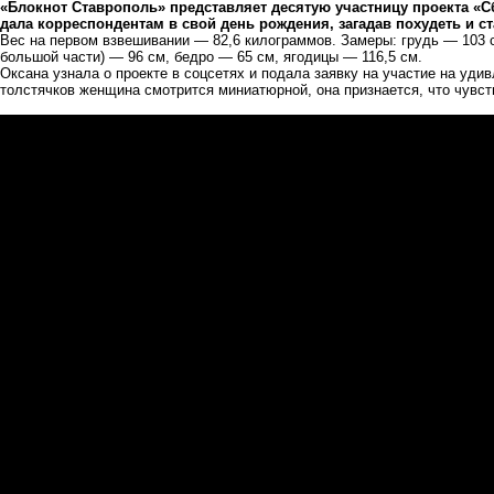
«Блокнот Ставрополь» представляет десятую участницу проекта «С
дала корреспондентам в свой день рождения, загадав похудеть и ст
Вес на первом взвешивании — 82,6 килограммов. Замеры: грудь — 103 см
большой части) — 96 см, бедро — 65 см, ягодицы — 116,5 см.
Оксана узнала о проекте в соцсетях и подала заявку на участие на удив
толстячков женщина смотрится миниатюрной, она признается, что чувс