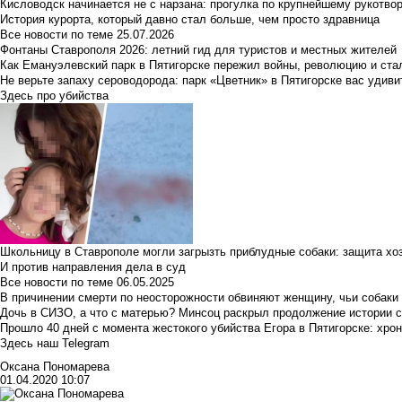
Кисловодск начинается не с нарзана: прогулка по крупнейшему рукотво
История курорта, который давно стал больше, чем просто здравница
Все новости по теме
25.07.2026
Фонтаны Ставрополя 2026: летний гид для туристов и местных жителей
Как Емануэлевский парк в Пятигорске пережил войны, революцию и ста
Не верьте запаху сероводорода: парк «Цветник» в Пятигорске вас удиви
Здесь про убийства
Школьницу в Ставрополе могли загрызть приблудные собаки: защита хо
И против направления дела в суд
Все новости по теме
06.05.2025
В причинении смерти по неосторожности обвиняют женщину, чьи собаки
Дочь в СИЗО, а что с матерью? Минсоц раскрыл продолжение истории с
Прошло 40 дней с момента жестокого убийства Егора в Пятигорске: хро
Здесь наш Telegram
Оксана Пономарева
01.04.2020 10:07