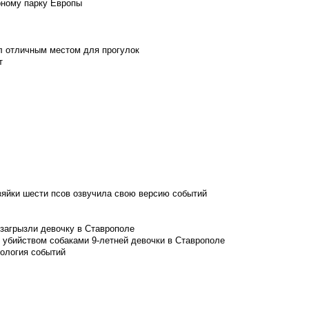
рному парку Европы
л отличным местом для прогулок
т
зяйки шести псов озвучила свою версию событий
 загрызли девочку в Ставрополе
 убийством собаками 9-летней девочки в Ставрополе
нология событий