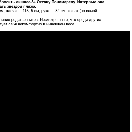
бросить лишнее-3» Оксану Пономареву. Интервью она
ать звездой пляжа.
, плечи — 115, 5 см, рука — 32 см, живот (по самой
ление родственников. Несмотря на то, что среди других
твует себя некомфортно в нынешнем весе.