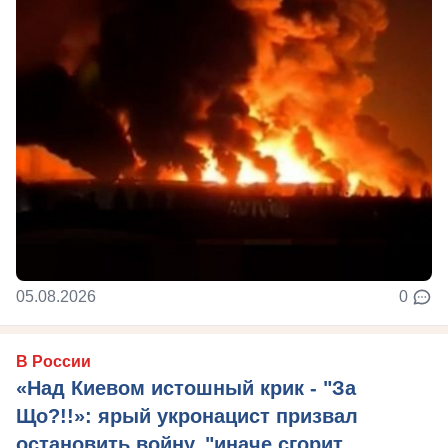
05.08.2026
0
В России
«Над Киевом истошный крик - "За
Що?!!»: ярый укронацист призвал
остановить войну, "иначе сгорит