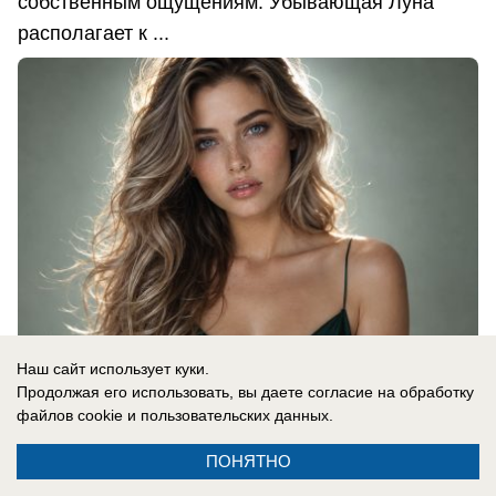
собственным ощущениям. Убывающая Луна
располагает к ...
Наш сайт использует куки.
Продолжая его использовать, вы даете согласие на обработку
файлов cookie
и пользовательских данных.
08.08.2026
0
ПОНЯТНО
В России