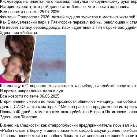
Кисловодск начинается не с нарзана: прогулка по крупнейшему рукотво
История курорта, который давно стал больше, чем просто здравница
Все новости по теме
25.07.2026
Фонтаны Ставрополя 2026: летний гид для туристов и местных жителей
Как Емануэлевский парк в Пятигорске пережил войны, революцию и ста
Не верьте запаху сероводорода: парк «Цветник» в Пятигорске вас удиви
Здесь про убийства
Школьницу в Ставрополе могли загрызть приблудные собаки: защита хо
И против направления дела в суд
Все новости по теме
06.05.2025
В причинении смерти по неосторожности обвиняют женщину, чьи собаки
Дочь в СИЗО, а что с матерью? Минсоц раскрыл продолжение истории с
Прошло 40 дней с момента жестокого убийства Егора в Пятигорске: хро
Здесь наш Telegram
Бизнес на гладкости: как ставропольский предприниматель побывал на 
«Рыба ползет к берегу и ищет спасения»: озеро Барсуки усеяно погибш
Т2 занял первое место по набору бесплатных сервисов цифровой защиты 