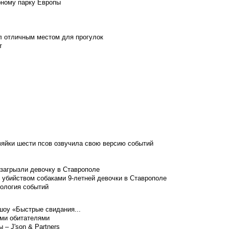
рному парку Европы
л отличным местом для прогулок
т
зяйки шести псов озвучила свою версию событий
 загрызли девочку в Ставрополе
 убийством собаками 9-летней девочки в Ставрополе
нология событий
шоу «Быстрые свидания...
ими обитателями
– J'son & Partners