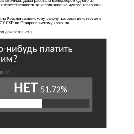
хранителями. Дама работала менеджером одного из
к ответственности за использование чужого товарного
 по Красногвардейскому району, который действовал в
 СУ СКР по Ставропольскому краю. за
ор доказательств.