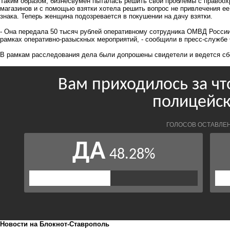
Таким образом, бизнесвумен пыталась решить свои проблемы с правоо
магазинов и с помощью взятки хотела решить вопрос не привлечения ее 
знака. Теперь женщина подозревается в покушении на дачу взятки.
- Она передала 50 тысяч рублей оперативному сотрудника ОМВД России
рамках оперативно-разыскных мероприятий, - сообщили в пресс-службе
В рамкам расследования дела были допрошены свидетели и ведется сб
Новости на Блoкнoт-Ставрополь