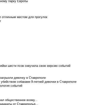
рному парку Европы
л отличным местом для прогулок
т
зяйки шести псов озвучила свою версию событий
 загрызли девочку в Ставрополе
 убийством собаками 9-летней девочки в Ставрополе
нология событий
ал общественное возму...
ндидаты от Ставрополья...