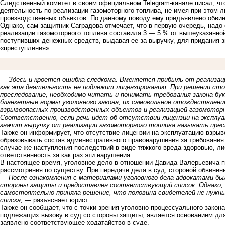
Следственный комитет в своем официальном Telegram-канале писал, ч
деятельность по реализации газомоторного топлива, не имея при этом 
производственных объектов. По данному поводу ему предъявлено обви
Однако, сам защитник Саградова отмечает, что в первую очередь, надо 
реализации газомоторного топлива составила 3 — 5 % от вышеуказанн
поступивших денежных средств, выдавая ее за выручку, для придания 
«преступления».
—
Здесь и кроется ошибка следкома. Вменяется прибыль от реализац
как эта деятельность не подлежит лицензированию. При решении стол
преследование, необходимо читать и понимать требования закона бу
бланкетные нормы уголовного закона, их самовольное отождествлени
взрывоопасных производственных объектов и реализацией газомотор
Соответственно, если речь идет об отсутствии лицензии на эксплу
значит выручку от реализации газомоторного топлива называть прес
Также он информирует, что отсутствие лицензии на эксплуатацию взры
образовывать состав административного правонарушения за требования
случае же наступления последствий в виде тяжкого вреда здоровью, ли
ответственность за как раз эти нарушения.
В настоящее время, уголовное дело в отношении Давида Валерьевича 
рассмотрения по существу. При передаче дела в суд, стороной обвине
—
После ознакомления с материалами уголовного дела адвокатами бы
стороны защиты и предоставлен соответствующий список. Однако, п
самостоятельно приняла решение, что половина свидетелей не нужны
списка,
— разъясняет юрист.
Также он сообщает, что с точки зрения уголовно-процессуального закон
подлежащих вызову в суд со стороны защиты, является основанием для
заявлено соответствующее ходатайство в суде.