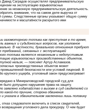
то Давид Саградов осуществлял предпринимательскую
лицензии на эксплуатацию взрывоопасных
нение за незаконную предпринимательскую деятельность.
обратить внимание, что на самом деле выручка от
ой суммы. Следственные органы указывают общую сумму
значимости и масштабности раскрытого ими
ии газомоторного топлива как преступная в то время,
ь важных и судьбоносных вопросов, как уголовное
квально. В частности, буквального отношения требуют
е требований, связанных с эксплуатацией
ного топлива является незаконным и недопустимым.
атацию взрывоопасных производственных объектов,
тупной нельзя,
— поясняет Артур Асламазов.
воопасных производственных объектов может
 промышленной безопасности или условий лицензий. В
бо крупного ущерба, уголовный закон предусматривает
передано в Минераловодский городской суд для
ния было допущено нарушение права на защиту.
ло заявлено ходатайство о вызове в суд свидетелей со
о какой-то причине, сторона обвинения
 и указала в обвинительном заключении лишь половину
а, отказ следователя включить в список свидетелей,
 возвращения уголовного дела прокурору. О чем будет