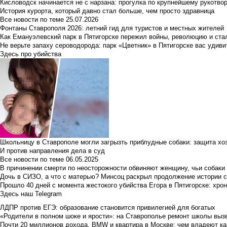
Кисловодск начинается не с нарзана: прогулка по крупнейшему рукотво
История курорта, который давно стал больше, чем просто здравница
Все новости по теме
25.07.2026
Фонтаны Ставрополя 2026: летний гид для туристов и местных жителей
Как Емануэлевский парк в Пятигорске пережил войны, революцию и ста
Не верьте запаху сероводорода: парк «Цветник» в Пятигорске вас удиви
Здесь про убийства
Школьницу в Ставрополе могли загрызть приблудные собаки: защита хо
И против направления дела в суд
Все новости по теме
06.05.2025
В причинении смерти по неосторожности обвиняют женщину, чьи собаки
Дочь в СИЗО, а что с матерью? Минсоц раскрыл продолжение истории с
Прошло 40 дней с момента жестокого убийства Егора в Пятигорске: хро
Здесь наш Telegram
ЛДПР против ЕГЭ: образование становится привилегией для богатых
«Родители в полном шоке и ярости»: на Ставрополье ремонт школы вызв
Почти 20 миллионов дохода, BMW и квартира в Москве: чем владеют ка