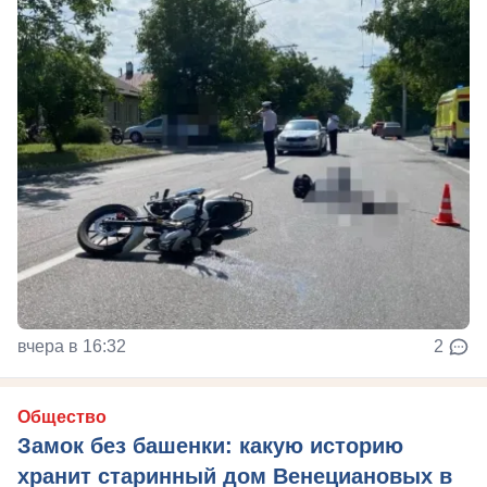
вчера в 16:32
2
Общество
Замок без башенки: какую историю
хранит старинный дом Венециановых в