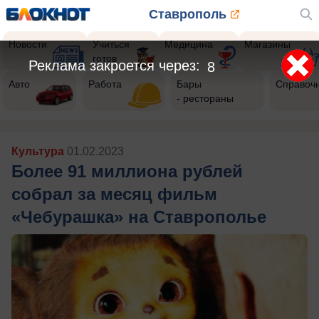
Ставрополь
Новости
Учиться
Медицина
Магазины
готов
Реклама закроется через:
5
Авто
Работа
Бары
Справоч
- рестораны
Культура
01.02.2023
Более 91 миллиона рублей
собрал за месяц фильм
«Чебурашка» на Ставрополье