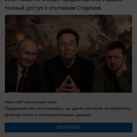
полный доступ к спутникам Старлинк.
Наш сайт использует куки.
Продолжая его использовать, вы даете согласие на обработку
файлов cookie
и пользовательских данных.
07.08.2026
0
ПОНЯТНО
В России