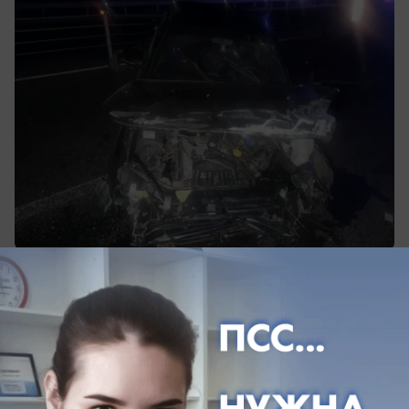
сегодня в 08:41
1
Общество
Жара берет Ставрополь в оборот: в
субботу будет +32
УФ-индекс достигнет очень высокого уровня