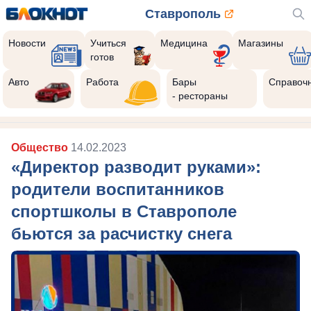
Ставрополь
Новости
Учиться
Медицина
Магазины
готов
Реклама закроется через:
8
Авто
Работа
Бары
Справоч
- рестораны
Общество
14.02.2023
«Директор разводит руками»:
родители воспитанников
спортшколы в Ставрополе
бьются за расчистку снега