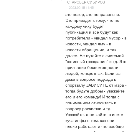
СТАРОВЕР СИБИРОВ
2023.02.15 14:45
это позор, это неправильно. 
Это приведет к тому, что по 
каждому чиху будет 
публикация и все будут как 
потребители - увидел мусор - в 
новости, увидел яму - в 
новости обращение, и так 
далее. Не путайте с системой 
"активный гражданин" и тд. Это 
признание беспомощности 
людей, конкретных. Если вы 
даже в вопросе подхода к 
спортзалу ЗАВИСИТЕ от мэра - 
тогда будьте добры - уважайте 
его и его команду! И тогда с 
пониманием относитесь к 
вопросу расчистки и тд. 
Уважайте. а не хайте, в инете 
куча инфы о том. как они 
плохо работают и что вообще 
эти чиновники "плохие парни" 