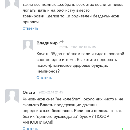
такие все нежные...собрать всех этих воспитанников 
лопаты дать и на расчистку вместо 
тренировки...делов то...и родителей бездельников 
привлечь...
Ответить
Владимир
гость
2023.02.15 07:35
Качать бёдра в тёплом зале и кидать лопатой 
снег не одно и тоже. Вы хотите подорвать 
психо-физическое здоровье будущих 
чемпионов?
Ответить
Ольга
2023.02.14 21:45
Чиновников снег "не колеблет", около них чисто и не 
скользко.Власть предержащие должны 
передвигаться безопасно. Если ноги поломают, как 
без их "ценного руководства" будем? ПОЗОР 
ЧИНОВНИКАМ!!!
Ответить
1