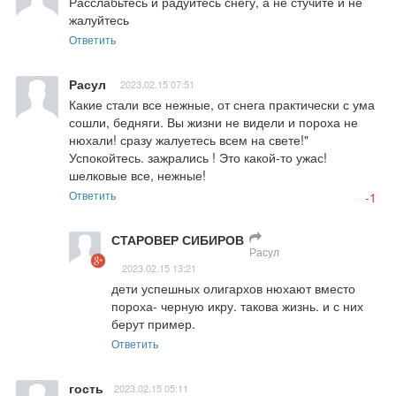
Расслабьтесь и радуйтесь снегу, а не стучите и не 
жалуйтесь
Ответить
Расул
2023.02.15 07:51
Какие стали все нежные, от снега практически с ума 
сошли, бедняги. Вы жизни не видели и пороха не 
нюхали! сразу жалуетесь всем на свете!" 
Успокойтесь. зажрались ! Это какой-то ужас! 
шелковые все, нежные!
Ответить
-1
СТАРОВЕР СИБИРОВ
Расул
2023.02.15 13:21
дети успешных олигархов нюхают вместо 
пороха- черную икру. такова жизнь. и с них 
берут пример.
Ответить
гость
2023.02.15 05:11