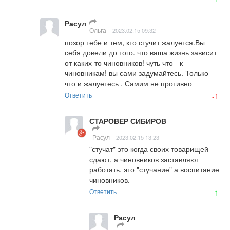
Расул
Ольга
2023.02.15 09:32
позор тебе и тем, кто стучит жалуется.Вы 
себя довели до того. что ваша жизнь зависит 
от каких-то чиновников! чуть что - к 
чиновникам! вы сами задумайтесь. Только 
что и жалуетесь . Самим не противно
Ответить
-1
СТАРОВЕР СИБИРОВ
Расул
2023.02.15 13:23
"стучат" это когда своих товарищей 
сдают, а чиновников заставляют 
работать. это "стучание" а воспитание 
чиновников.
Ответить
1
Расул