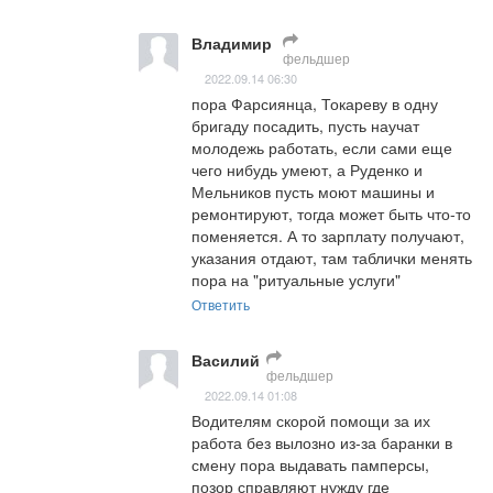
Владимир
фельдшер
2022.09.14 06:30
пора Фарсиянца, Токареву в одну 
бригаду посадить, пусть научат 
молодежь работать, если сами еще 
чего нибудь умеют, а Руденко и 
Мельников пусть моют машины и 
ремонтируют, тогда может быть что-то 
поменяется. А то зарплату получают, 
указания отдают, там таблички менять 
пора на "ритуальные услуги"
Ответить
Василий
фельдшер
2022.09.14 01:08
Водителям скорой помощи за их 
работа без вылозно из-за баранки в 
смену пора выдавать памперсы, 
позор справляют нужду где 