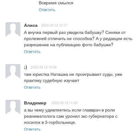
Вовремя смылся
Ответить
Алиса
2022.09.13 12:17
А внучка первый раз увидела бабушку? Синяки от 
пролежней отличить не способна? А у редакции есть 
разрешение на публикацию фото бабушки?
Ответить
;)
2022.09.13 12:06
там юристка Наташка не проигрывает суды, уже 
практику судебную изучает
Ответить
Владимир
2022.09.13 11:43
а вы чему удивляетесь если главврач в роли 
реаниматолога сам уронил экс-губернатора с 
носилок в 3-горбольнице.
Ответить