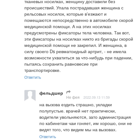
тканевых носилках, женщину доставили без 
происшествий. Упала пострадавшая женщина с 
рельсовых носилок, которые в'езжают и 
помещаются непосредственно в автомобиле скорой 
медицинской помощи. А на этих носилках 
предусмотрены фиксаторы тела человека. Так вот, 
эти фиксаторы на носилках никто из бригады скорой 
медицинской помощи не закрепил. И женщина, в 
силу своего Ds ревматоидный артрит, - не имела 
возможности ухватиться за что-нибудь при падении, 
пытаясь сохранить равновесие при 
транспортировке.
Ответить
фельдшер
Не фея
2022.09.13 11:59
на вызова ездить страшно, укладки 
полупустые. врачей нет практически, 
водители увольняются, зато администрация 
по кабинетам чаи гоняет, им хорошо, они не 
видят того, что видим мы на вызовах.
Ответить