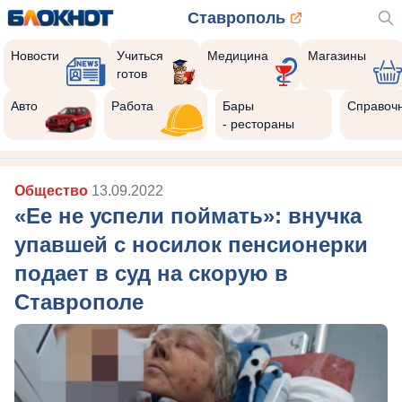
Ставрополь
Новости
Учиться
Медицина
Магазины
готов
Авто
Работа
Бары
Справоч
- рестораны
Общество
13.09.2022
«Ее не успели поймать»: внучка
упавшей с носилок пенсионерки
подает в суд на скорую в
Ставрополе