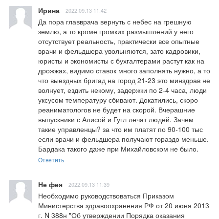
Ирина
2022.09.13 11:42
Да пора главврача вернуть с небес на грешную 
землю, а то кроме громких размышлений у него 
отсутствует реальность, практически все опытные 
врачи и фельдшера увольняются, зато кадровики, 
юристы и экономисты с бухгалтерами растут как на 
дрожжах, видимо ставок много заполнять нужно, а то 
что выездных бригад на город 21-23 это минздрав не 
волнует, ездить некому, задержки по 2-4 часа, люди 
уксусом температуру сбивают. Докатились, скоро 
реаниматологов не будет на скорой. Вчерашние 
выпускники с Алисой и Гугл лечат людей. Зачем 
такие управленцы? за что им платят по 90-100 тыс 
если врачи и фельдшера получают гораздо меньше. 
Бардака такого даже при Михайловском не было.
Ответить
Не фея
2022.09.13 11:39
Необходимо руководствоваться Приказом 
Министерства здравоохранения РФ от 20 июня 2013 
г. N 388н "Об утверждении Порядка оказания 