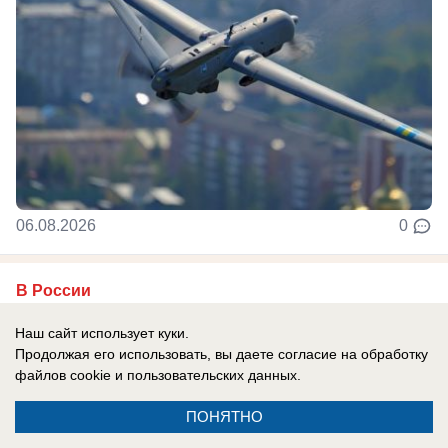
06.08.2026
0
В России
Ракетчики из КНДР готовы ударить по
Наш сайт использует куки.
Киеву: Запад паникует из-за российско-
Продолжая его использовать, вы даете согласие на обработку
корейского сотрудничества
файлов cookie
и пользовательских данных.
Западные СМИ, а также украинские
ПОНЯТНО
официальные лица устроили истерику из-за