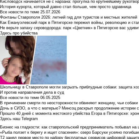
Кисловодск начинается не с нарзана: прогулка по крупнейшему рукотво
История курорта, который давно стал больше, чем просто здравница
Все новости по теме
25.07.2026
Фонтаны Ставрополя 2026: летний гид для туристов и местных жителей
Как Емануэлевский парк в Пятигорске пережил войны, революцию и ста
Не верьте запаху сероводорода: парк «Цветник» в Пятигорске вас удиви
Здесь про убийства
Школьницу в Ставрополе могли загрызть приблудные собаки: защита хо
И против направления дела в суд
Все новости по теме
06.05.2025
В причинении смерти по неосторожности обвиняют женщину, чьи собаки
Дочь в СИЗО, а что с матерью? Минсоц раскрыл продолжение истории с
Прошло 40 дней с момента жестокого убийства Егора в Пятигорске: хро
Здесь наш Telegram
Бизнес на гладкости: как ставропольский предприниматель побывал на 
«Рыба ползет к берегу и ищет спасения»: озеро Барсуки усеяно погибш
Т2 занял первое место по набору бесплатных сервисов цифровой защиты 