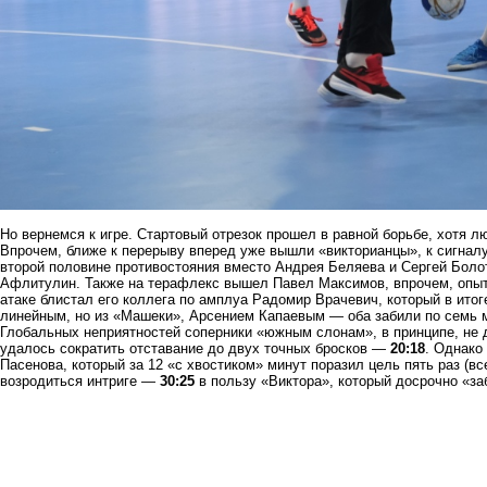
Но вернемся к игре. Стартовый отрезок прошел в равной борьбе, хотя 
Впрочем, ближе к перерыву вперед уже вышли «викторианцы», к сигналу
второй половине противостояния вместо Андрея Беляева и Сергей Боло
Афлитулин. Также на терафлекс вышел Павел Максимов, впрочем,
опы
атаке блистал его коллега по амплуа Радомир Врачевич, который в ито
линейным, но из «Машеки», Арсением Капаевым — оба забили по семь 
Глобальных неприятностей соперники «южным слонам», в принципе, не д
удалось сократить отставание до двух точных бросков —
20:18
. Однако
Пасенова, который за 12 «с хвостиком» минут поразил цель пять раз (вс
возродиться интриге —
30:25
в
пользу
«Виктора», который досрочно «заб