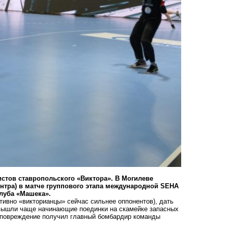
истов
ставропольского «Виктора». В Могилеве
нтра) в матче группового этапа международной SEHA
клуба «Машека».
ивно «викторианцы» сейчас сильнее оппонентов), дать
ышли чаще начинающие поединки на скамейке запасных
те повреждение получил главный бомбардир команды