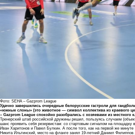
Фото: SEHA – Gazprom League
Удачно завершились очередные белорусские гастроли для
гандбол
«южные слоны» (это животное — символ коллектива из краевого це
– Gazprom League спокойно разобрались с хозяевами из местного 
Тренерский штаб российской дружины решил, пользуясь случаем (объект
шанс проявить себя резервистам: со стартовым сигналом на
площадку
в
Иван Харитонов и Павел Булкин. А после того, как на первой же мину
Никита Ильтинский, место на фланге занял 19-летний Даниил Филиппов.