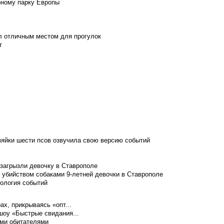
рному парку Европы
л отличным местом для прогулок
т
зяйки шести псов озвучила свою версию событий
 загрызли девочку в Ставрополе
 убийством собаками 9-летней девочки в Ставрополе
нология событий
ах, прикрываясь «опт...
шоу «Быстрые свидания...
ими обитателями