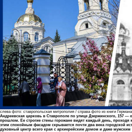
слева фото: ставропольская митрополия / справа фото из книги Герман
Андреевская церковь в Ставрополе по улице Дзержинского, 157 — од
прошлом. Ее строгие стены горожане видят каждый день, проходя 
этим спокойным фасадом скрывается почти два века городской исто
духовный центр всего края с архиерейским домом и даже мужски