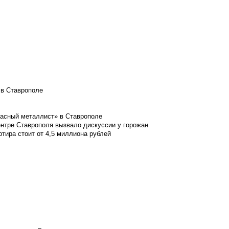
 в Ставрополе
расный металлист» в Ставрополе
ентре Ставрополя вызвало дискуссии у горожан
ртира стоит от 4,5 миллиона рублей