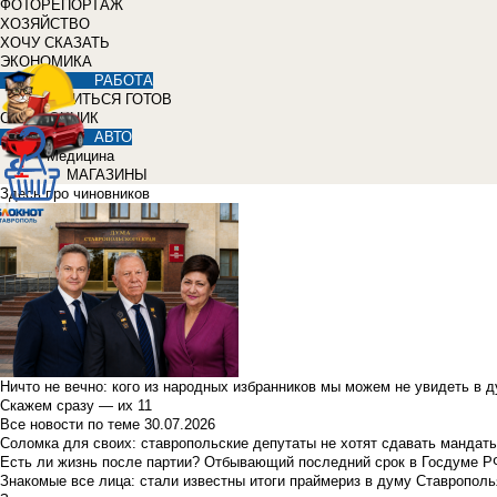
ФОТОРЕПОРТАЖ
ХОЗЯЙСТВО
ХОЧУ СКАЗАТЬ
ЭКОНОМИКА
РАБОТА
УЧИТЬСЯ ГОТОВ
СПРАВОЧНИК
АВТО
Медицина
МАГАЗИНЫ
Здесь про чиновников
Ничто не вечно: кого из народных избранников мы можем не увидеть в 
Скажем сразу — их 11
Все новости по теме
30.07.2026
Соломка для своих: ставропольские депутаты не хотят сдавать мандаты
Есть ли жизнь после партии? Отбывающий последний срок в Госдуме Р
Знакомые все лица: стали известны итоги праймериз в думу Ставрополь