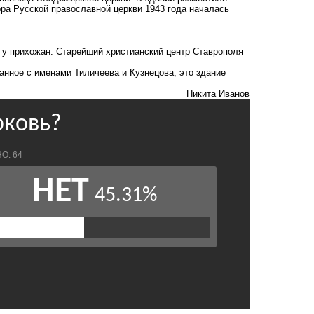
ора Русской православной церкви 1943 года началась
 у прихожан. Старейший христианский центр Ставрополя
анное с именами Тиличеева и Кузнецова, это здание
Никита Иванов