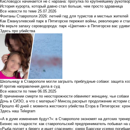
Кисловодск начинается не с нарзана: прогулка по крупнейшему рукотво
История курорта, который давно стал больше, чем просто здравница
Все новости по теме
25.07.2026
Фонтаны Ставрополя 2026: летний гид для туристов и местных жителей
Как Емануэлевский парк в Пятигорске пережил войны, революцию и ста
Не верьте запаху сероводорода: парк «Цветник» в Пятигорске вас удиви
Здесь про убийства
Школьницу в Ставрополе могли загрызть приблудные собаки: защита хо
И против направления дела в суд
Все новости по теме
06.05.2025
В причинении смерти по неосторожности обвиняют женщину, чьи собаки
Дочь в СИЗО, а что с матерью? Минсоц раскрыл продолжение истории с
Прошло 40 дней с момента жестокого убийства Егора в Пятигорске: хро
Здесь наш Telegram
«А в думе изменения будут?»: в Ставрополе экономят на детских тренер
Бизнес на гладкости: как ставропольский предприниматель побывал на 
«Рыба ползет к берегу и ищет спасения»: озеро Барсуки усеяно погибш