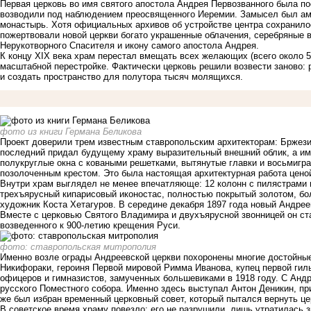
Первая церковь во имя святого апостола Андрея Первозванного была по
возводили под наблюдением преосвященного Иеремии. Замысел был амб
монастырь. Хотя официальных архивов об устройстве центра сохранилос
пожертвовали новой церкви богато украшенные облачения, серебряные в
Нерукотворного Спасителя и икону самого апостола Андрея.
К концу XIX века храм перестал вмещать всех желающих (всего около 5
масштабной перестройке. Фактически церковь решили возвести заново: 
и создать пространство для полутора тысяч молящихся.
фото из книги Германа Беликова
Проект доверили трем известным ставропольским архитекторам: Бржезиц
последний придал будущему храму выразительный внешний облик, а име
полукруглые окна с коваными решетками, вытянутые главки и восьмигр
позолоченным крестом. Это была настоящая архитектурная работа ценой
Внутри храм выглядел не менее впечатляюще: 12 колонн с пилястрами 
трехъярусный кипарисовый иконостас, полностью покрытый золотом, бол
художник Коста Хетагуров. В середине декабря 1897 года новый Андре
Вместе с церковью Святого Владимира и двухъярусной звонницей он ст
возведенного к 900-летию крещения Руси.
фото: ставропольская митрополия
Именно возле ограды Андреевской церкви похоронены многие достойные
Никифораки, героиня Первой мировой Римма Иванова, купец первой гил
офицеров и гимназистов, замученных большевиками в 1918 году. С Анд
русского Поместного собора. Именно здесь выступал Антон Деникин, пр
же был избран временный церковный совет, который пытался вернуть ц
В советское время храму повезло: его не разрушили, лишь утратилась 