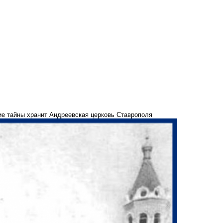
ие тайны хранит Андреевская церковь Ставрополя