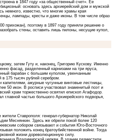
строена в 1847 году «за общественный счет». Ее
ициозный: основать здесь архиерейский дом и мужской
ь немного, известно, что многие храмы края
енцы, лампады, кресты и даже иконы. В том числе образ
00 прихожан), поэтому в 1897 году приняли решение о
разобрать стены, оставить лишь пилоны, несущие купол,
кому, затем Гуту и, наконец, Григорию Кускову. Именно
нно фасад, разделенный карнизами на три яруса,
анный барабан с большим куполом, увенчанным
 в 175 тысяч рублей серебром.
и капителями, ажурные чугунные винтовые лестницы,
ее 50 икон. В росписи участвовал знаменитый поэт и
евский храм торжественно освятил епископ Агафодор.
ал главной частью большого Архиерейского подворья,
 жители Ставрополя: генерал-губернатор Николай
ьдии Меснянкин. Здесь же обрели покой более 120
реевским собором связывают и события Юго-Восточного
изывая положить конец братоубийственной войне. Тогда
ерковной жизни дореволюционную силу.
звонница Владимирской церкви. В здании разместили