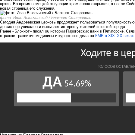
архив. Во время немецкой оккупации храм снова открылся, а после Соб
новая страница его служения.
фото: Иван Высочинский / Блокнот Ставрополь
Сегодня Андреевская церковь продолжает пользоваться популярностью
до сих пор уникален и вызывает интерес у жителей и гостей города.
Ранее «Блокнот» писал об истории Пироговских ванн в Пятигорске. Связ
отражает развитие медицины и курортного дела на
КМВ в XIX–XX веках
.