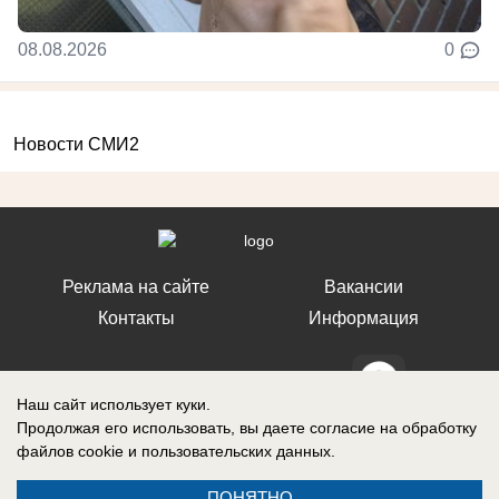
08.08.2026
0
Новости СМИ2
Реклама на сайте
Вакансии
Контакты
Информация
Наш сайт использует куки.
Продолжая его использовать, вы даете согласие на обработку
СМИ Блокнот Ставрополь зарегистрировано Федеральной службой по
файлов cookie
и пользовательских данных.
надзору в сфере связи, информационных технологий и массовых
коммуникаций (Роскомнадзор). Реестровая запись о регистрации СМИ:
Эл № ФС77-76032 от 12 июля 2019 г. (Первоначальное свидетельство
ПОНЯТНО