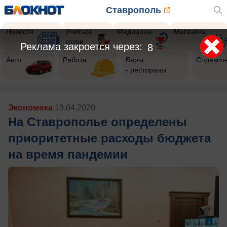
Ставрополь
Новости
Учиться
Медицина
Магазины
готов
Реклама закроется через:
6
Авто
Работа
Бары
Справоч
- рестораны
Экономика
13.04.2020
На Ставрополье определены
приоритетные расходы бюджета
на время пандемии