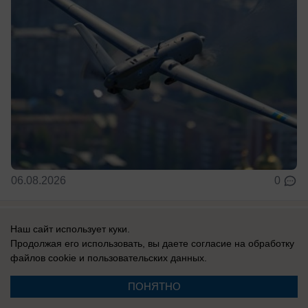
06.08.2026
0
В России
Наш сайт использует куки.
До них начало доходить: отставной
Продолжая его использовать, вы даете согласие на обработку
файлов cookie
и пользовательских данных.
главком ВСУ Залужный признал полное
поражение Украины перед Россией
ПОНЯТНО
Российская армия нашла противодействие