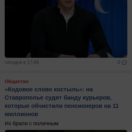
сегодня в 17:46
0
Общество
«Кодовое слово костыль»: на
Ставрополье судят банду курьеров,
которые обчистили пенсионеров на 11
миллионов
Их брали с поличным