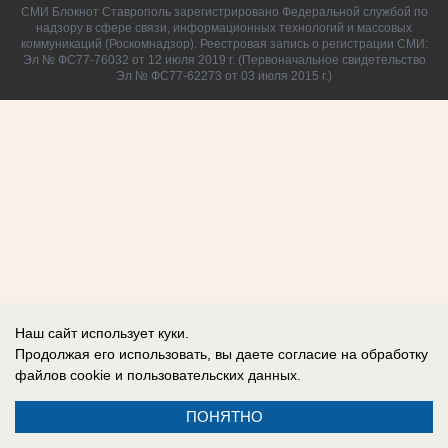
СМИ Блокнот Ставрополь зарегистрировано Федеральной службой по
надзору в сфере связи, информационных технологий и массовых
коммуникаций (Роскомнадзор). Реестровая запись о регистрации СМИ:
Эл № ФС77-76032 от 12 июля 2019 г. (Первоначальное свидетельство
Эл № ФС77-62273 от 03 июля 2015 г.)
Наш сайт использует куки.
Продолжая его использовать, вы даете согласие на обработку
файлов cookie
и пользовательских данных.
ПОНЯТНО