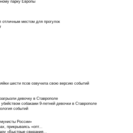
рному парку Европы
л отличным местом для прогулок
т
зяйки шести псов озвучила свою версию событий
 загрызли девочку в Ставрополе
 убийством собаками 9-летней девочки в Ставрополе
нология событий
ммунисты России»
ах, прикрываясь «опт...
шоу «Быстрые свидания...