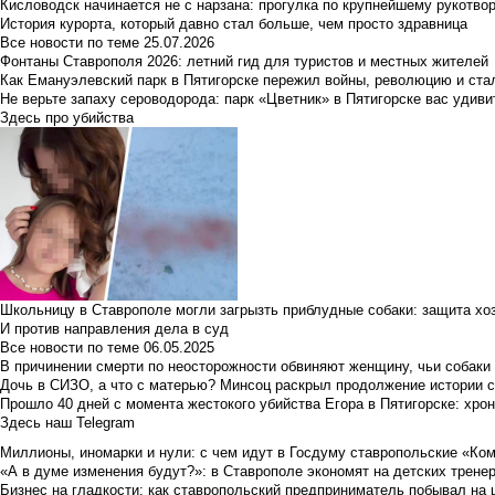
Кисловодск начинается не с нарзана: прогулка по крупнейшему рукотво
История курорта, который давно стал больше, чем просто здравница
Все новости по теме
25.07.2026
Фонтаны Ставрополя 2026: летний гид для туристов и местных жителей
Как Емануэлевский парк в Пятигорске пережил войны, революцию и ста
Не верьте запаху сероводорода: парк «Цветник» в Пятигорске вас удиви
Здесь про убийства
Школьницу в Ставрополе могли загрызть приблудные собаки: защита хо
И против направления дела в суд
Все новости по теме
06.05.2025
В причинении смерти по неосторожности обвиняют женщину, чьи собаки
Дочь в СИЗО, а что с матерью? Минсоц раскрыл продолжение истории с
Прошло 40 дней с момента жестокого убийства Егора в Пятигорске: хро
Здесь наш Telegram
Миллионы, иномарки и нули: с чем идут в Госдуму ставропольские «Ко
«А в думе изменения будут?»: в Ставрополе экономят на детских тренер
Бизнес на гладкости: как ставропольский предприниматель побывал на 