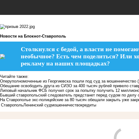
Новости на Блoкнoт-Ставрополь
Столкнулся с бедой, а власти не помогаю
необычное? Есть чем поделиться? Или х
рекламу на наших площадках?
Читайте также:
Оперуполномоченные из Георгиевска пошли под суд за мошенничество
Обещание освободить друга из СИЗО за 400 тысяч рублей привело став
Липовый начальник ФСБ получил срок за попытку получить 12 миллионо
Бывший ставропольский следователь предстанет перед судом по делу 
На Ставрополье экс-полицейские за 80 тысяч обещали закрыть уже закр
Ставрополь
Ленинский суд
мошенничество
кредиты