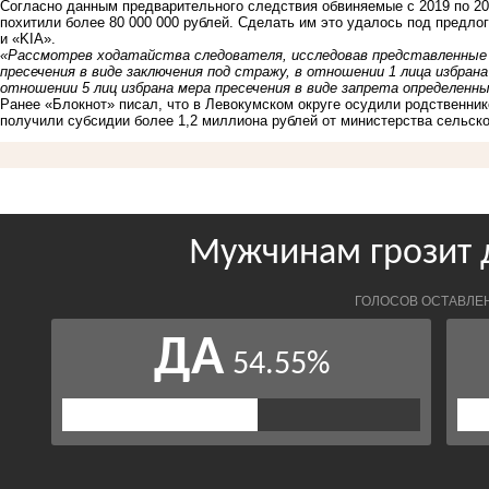
Согласно данным предварительного следствия обвиняемые с 2019 по 202
похитили более 80 000 000 рублей. Сделать им это удалось под предло
и «KIA».
«Рассмотрев ходатайства следователя, исследовав представленные 
пресечения в виде заключения под стражу, в отношении 1 лица избрана
отношении 5 лиц избрана мера пресечения в виде запрета определенн
Ранее «Блокнот» писал, что в Левокумском округе осудили родственнико
получили субсидии
более 1,2 миллиона рублей от министерства сельског