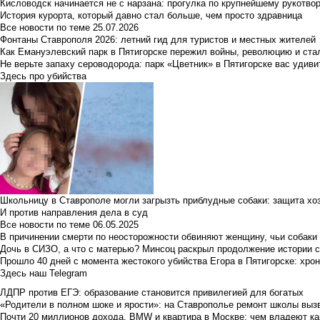
Кисловодск начинается не с нарзана: прогулка по крупнейшему рукотво
История курорта, который давно стал больше, чем просто здравница
Все новости по теме
25.07.2026
Фонтаны Ставрополя 2026: летний гид для туристов и местных жителей
Как Емануэлевский парк в Пятигорске пережил войны, революцию и ста
Не верьте запаху сероводорода: парк «Цветник» в Пятигорске вас удиви
Здесь про убийства
Школьницу в Ставрополе могли загрызть приблудные собаки: защита хо
И против направления дела в суд
Все новости по теме
06.05.2025
В причинении смерти по неосторожности обвиняют женщину, чьи собаки
Дочь в СИЗО, а что с матерью? Минсоц раскрыл продолжение истории с
Прошло 40 дней с момента жестокого убийства Егора в Пятигорске: хро
Здесь наш Telegram
ЛДПР против ЕГЭ: образование становится привилегией для богатых
«Родители в полном шоке и ярости»: на Ставрополье ремонт школы вызв
Почти 20 миллионов дохода, BMW и квартира в Москве: чем владеют ка