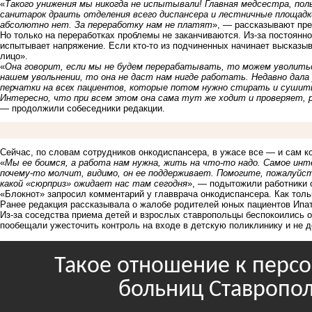
«
Такого унижения мы никогда не испытывали! Главная медсестра, по
санитарок драить отделения всего диспансера и лестничные площадк
абсолютно нет. За переработку нам не платят
», — рассказывают пр
Но только на переработках проблемы не заканчиваются. Из-за постоянн
испытывает напряжение. Если кто-то из подчиненных начинает высказыв
лицо».
«
Она говорит, если мы не будем перерабатывать, то можем уволитьс
нашем увольнении, то она не даст нам нигде работать. Недавно дала
перчатки на всех пациентов, которые потом нужно стирать и сушить
Интересно, что при всем этом она сама тут же ходит и проверяет,
— продолжили собеседники редакции.
Сейчас, по словам сотрудников онкодиспансера, в ужасе все — и сам ко
«
Мы ее боимся, а работа нам нужна, жить на что-то надо. Самое инте
почему-то молчит, видимо, он ее поддерживает. Помогите, пожалуйст
какой «сюрприз» ожидает нас там сегодня
», — подытожили работники 
«Блокнот» запросил комментарий у главврача онкодиспансера. Как тол
Ранее редакция рассказывала о жалобе родителей юных пациентов
Ипа
Из-за соседства приема детей и взрослых ставропольцы беспокоились 
пообещали ужесточить контроль на входе в детскую поликлинику и не д