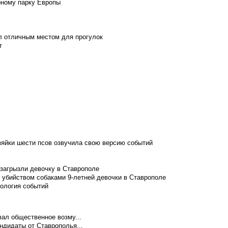
рному парку Европы
л отличным местом для прогулок
т
зяйки шести псов озвучила свою версию событий
 загрызли девочку в Ставрополе
 убийством собаками 9-летней девочки в Ставрополе
нология событий
ал общественное возму...
ндидаты от Ставрополья...