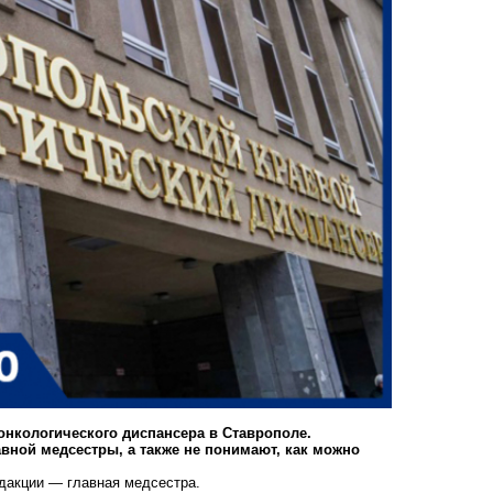
онкологического диспансера в Ставрополе.
вной медсестры, а также не понимают, как можно
едакции — главная медсестра.