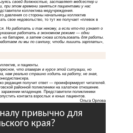
льзуясь своей должностью, заставляет медсестер и
и, при этом времени заняться пациентами у нас
едставители коллектива медучреждения.
ого давления со стороны начальницы коллектив
ать свое недовольство, то тут же получает «плевок в
я. Но работать и так некому, а если кто-то узнает о
 указание работать в экономном режиме — одни
 на батарее, а затем снова использовать для работы.
 работаем ли мы по санпину, чтобы лишить зарплаты
»,
ллектив, и пациенты.
ресное, что главврач в курсе этой ситуации, но
а, нам реально страшно ходить на работу, не зная,
онкодиспансера.
ько редакция получит ответ — проинформирует читателей.
товской районной поликлиники
на халатное отношение.
о заражении младенцев. Представители поликлиники
опустить контакта взрослых и юных пациентов.
Ольга Орлова