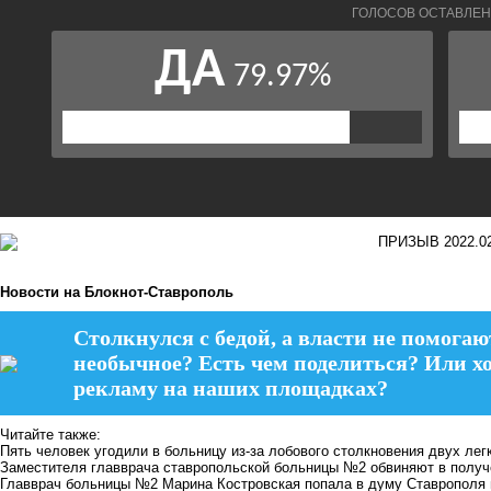
Новости на Блoкнoт-Ставрополь
Столкнулся с бедой, а власти не помогаю
необычное? Есть чем поделиться? Или х
рекламу на наших площадках?
Читайте также:
Пять человек угодили в больницу из-за лобового столкновения двух ле
Заместителя главврача ставропольской больницы №2 обвиняют в получ
Главврач больницы №2 Марина Костровская попала в думу Ставрополя 