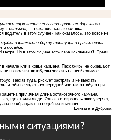
аучатся парковаться согласно правилам дорожного
ику с детьми»,
— пожаловалась горожанка.
я водитель в этом случае? Как оказалось, это вовсе не
лощадки параллельно борту тротуара на расстоянии
е и посадке.
4 метра. Но в этом случае есть пара исключений. Среди
 в начале или в конце кармана. Пассажиры не обращают
 и не позволяют автобусам заехать на необходимое
бус, заехав туда, рискует застрять и не выехать.
ль, чтобы не задеть их передней частью автобуса при
о заметна приличная длина остановочного кармана,
лько, где стояли люди. Однако ставропольчанка уверяет,
аждане не обращают на подобное внимания.
Елизавета Дуброва