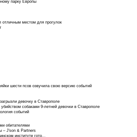
рному парку Европы
л отличным местом для прогулок
т
зяйки шести псов озвучила свою версию событий
 загрызли девочку в Ставрополе
 убийством собаками 9-летней девочки в Ставрополе
нология событий
ими обитателями
– J'son & Partners
нском институте гото...