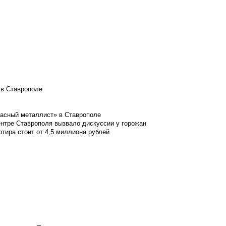
 в Ставрополе
расный металлист» в Ставрополе
ентре Ставрополя вызвало дискуссии у горожан
ртира стоит от 4,5 миллиона рублей