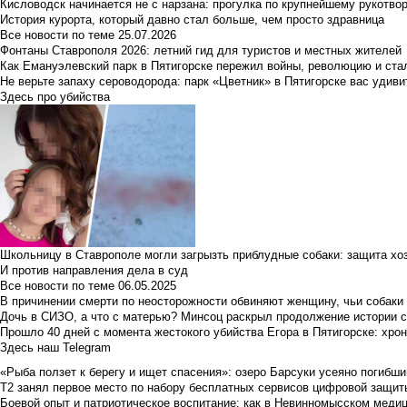
Кисловодск начинается не с нарзана: прогулка по крупнейшему рукотво
История курорта, который давно стал больше, чем просто здравница
Все новости по теме
25.07.2026
Фонтаны Ставрополя 2026: летний гид для туристов и местных жителей
Как Емануэлевский парк в Пятигорске пережил войны, революцию и ста
Не верьте запаху сероводорода: парк «Цветник» в Пятигорске вас удиви
Здесь про убийства
Школьницу в Ставрополе могли загрызть приблудные собаки: защита хо
И против направления дела в суд
Все новости по теме
06.05.2025
В причинении смерти по неосторожности обвиняют женщину, чьи собаки
Дочь в СИЗО, а что с матерью? Минсоц раскрыл продолжение истории с
Прошло 40 дней с момента жестокого убийства Егора в Пятигорске: хро
Здесь наш Telegram
«Рыба ползет к берегу и ищет спасения»: озеро Барсуки усеяно погибш
Т2 занял первое место по набору бесплатных сервисов цифровой защиты 
Боевой опыт и патриотическое воспитание: как в Невинномысском медици