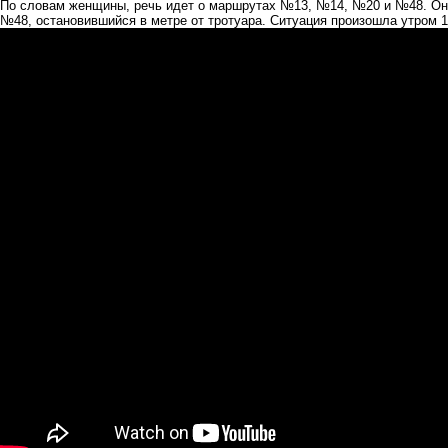
По словам женщины, речь идет о маршрутах №13, №14, №20 и №48. Она
№48, остановившийся в метре от тротуара. Ситуация произошла утром 1