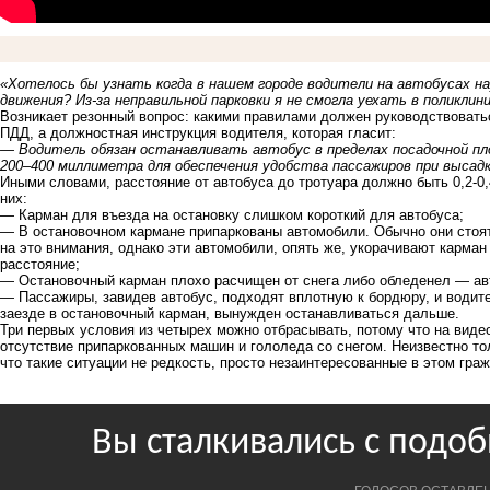
«Хотелось бы узнать когда в нашем городе водители на автобусах н
движения? Из-за неправильной парковки я не смогла уехать в поликлин
Возникает резонный вопрос: какими правилами должен руководствоватьс
ПДД, а должностная инструкция водителя, которая гласит:
— Водитель обязан останавливать автобус в пределах посадочной п
200–400 миллиметра для обеспечения удобства пассажиров при высадк
Иными словами, расстояние от автобуса до тротуара должно быть 0,2-0,
них:
— Карман для въезда на остановку слишком короткий для автобуса;
— В остановочном кармане припаркованы автомобили. Обычно они стоят
на это внимания, однако эти автомобили, опять же, укорачивают карман
расстояние;
— Остановочный карман плохо расчищен от снега либо обледенел — авто
— Пассажиры, завидев автобус, подходят вплотную к бордюру, и водите
заезде в остановочный карман, вынужден останавливаться дальше.
Три первых условия из четырех можно отбрасывать, потому что на виде
отсутствие припаркованных машин и гололеда со снегом. Неизвестно то
что такие ситуации не редкость, просто незаинтересованные в этом гр