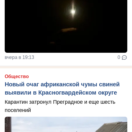
вчера в 19:13
0
Общество
Новый очаг африканской чумы свиней
выявили в Красногвардейском округе
Карантин затронул Преградное и еще шесть
поселений