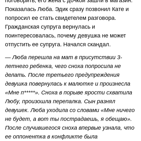
поговорить, его жена с дочкой зашли в магазин.
Показалась Люба. Эдик сразу позвонил Кате и
попросил ее стать свидетелем разговора.
Гражданская супруга вернулась и
поинтересовалась, почему девушка не может
отпустить ее супруга. Начался скандал.
—
Люба перешла на мат в присутствии 3-
летнего ребенка, чего сноха попросила не
делать. После третьего предупреждения
девушка повернулась к малютке и произнесла
«Мне п*****». Сноха в порыве ярости схватила
Любу, произошла перепалка. Сын разнял
девушек. Люба уходила со словами «Мне ничего
не будет, а вот ты пострадаешь, я обещаю».
После случившегося сноха впервые узнала, что
ее оппонентка в конфликте была