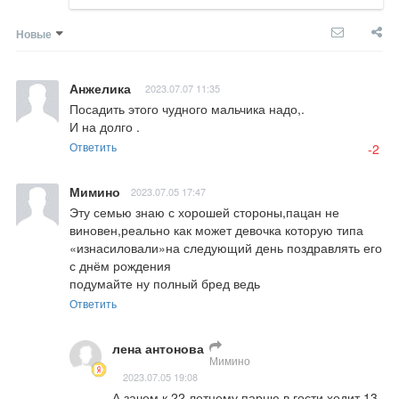
Новые
Анжелика
2023.07.07 11:35
Посадить этого чудного мальчика надо,.

И на долго .
Ответить
-2
Мимино
2023.07.05 17:47
Эту семью знаю с хорошей стороны,пацан не 
виновен,реально как может девочка которую типа 
«изнасиловали»на следующий день поздравлять его 
с днём рождения 

подумайте ну полный бред ведь
Ответить
лена антонова
Мимино
2023.07.05 19:08
А зачем к 22 летнему парню в гости ходит 13 