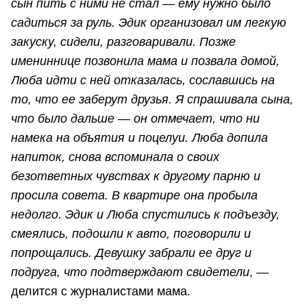
сын пить с ними не стал — ему нужно было
садиться за руль. Эдик организовал им легкую
закуску, сидели, разговаривали. Позже
имениннице позвонила мама и позвала домой,
Люба идти с ней отказалась, сославшись на
то, что ее заберут друзья. Я спрашивала сына,
что было дальше — он отмечает, что ни
намека на объятия и поцелуи. Люба допила
напиток, снова вспоминала о своих
безответных чувствах к другому парню и
просила совета. В квартире она пробыла
недолго. Эдик и Люба спустились к подъезду,
смеялись, подошли к авто, поговорили и
попрощались. Девушку забрали ее друг и
подруга, что подтверждают свидетели
, —
делится с журналистами мама.