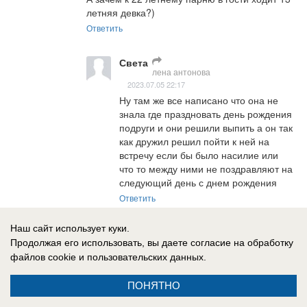
летняя девка?)
Ответить
Света
лена антонова
2023.07.05 22:17
Ну там же все написано что она не 
знала где праздновать день рождения 
подруги и они решили выпить а он так 
как дружил решил пойти к ней на 
встречу если бы было насилие или 
что то между ними не поздравляют на 
следующий день с днем рождения
Ответить
Наш сайт использует куки.
Евгений
2023.07.05 16:58
Продолжая его использовать, вы даете согласие на обработку
Ну хоть прокуратура разобравшись в том что нет 
файлов cookie
и пользовательских данных.
оснований для привлечения к ответственности 
парня, не поддержала его арест!!! 

ПОНЯТНО
Посмотрим, что вынесет краевой суд, поменяют 
решение или остануться беспристрастными?