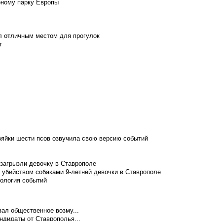
рному парку Европы
л отличным местом для прогулок
т
зяйки шести псов озвучила свою версию событий
 загрызли девочку в Ставрополе
 убийством собаками 9-летней девочки в Ставрополе
нология событий
ал общественное возму...
ндидаты от Ставрополья...