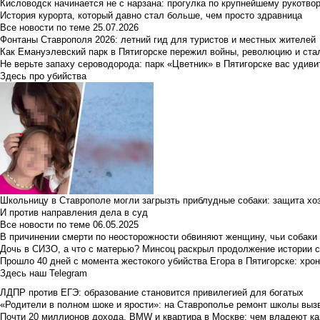
Кисловодск начинается не с нарзана: прогулка по крупнейшему рукотво
История курорта, который давно стал больше, чем просто здравница
Все новости по теме
25.07.2026
Фонтаны Ставрополя 2026: летний гид для туристов и местных жителей
Как Емануэлевский парк в Пятигорске пережил войны, революцию и ста
Не верьте запаху сероводорода: парк «Цветник» в Пятигорске вас удиви
Здесь про убийства
Школьницу в Ставрополе могли загрызть приблудные собаки: защита хо
И против направления дела в суд
Все новости по теме
06.05.2025
В причинении смерти по неосторожности обвиняют женщину, чьи собаки
Дочь в СИЗО, а что с матерью? Минсоц раскрыл продолжение истории с
Прошло 40 дней с момента жестокого убийства Егора в Пятигорске: хро
Здесь наш Telegram
ЛДПР против ЕГЭ: образование становится привилегией для богатых
«Родители в полном шоке и ярости»: на Ставрополье ремонт школы вызв
Почти 20 миллионов дохода, BMW и квартира в Москве: чем владеют ка