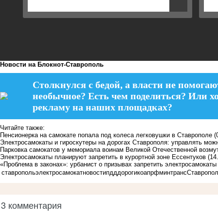
Новости на Блoкнoт-Ставрополь
Столкнулся с бедой, а власти не помогаю
необычное? Есть чем поделиться? Или х
рекламу на наших площадках?
Читайте также:
Пенсионерка на самокате попала под колеса легковушки в Ставрополе
(
Электросамокаты и гироскутеры на дорогах Ставрополя: управлять можн
Парковка самокатов у мемориала воинам Великой Отечественной возму
Электросамокаты планируют запретить в курортной зоне Ессентуков
(14
«Проблема в законах»: урбанист о призывах запретить электросамокат
ставрополь
электросамокат
новости
пдд
дороги
коапрф
минтранс
Ставропол
3 комментария