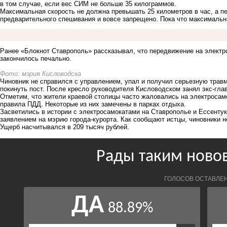
в том случае, если вес СИМ не больше 35 килограммов.
Максимальная скорость не должна превышать 25 километров в час, а п
предварительного спешивания и вовсе запрещено. Пока что максималь
Ранее «Блокнот Ставрополь» рассказывал, что передвижение на электр
закончилось печально
.
Фото: мэрия Кисловодска
Чиновник не справился с управлением, упал и получил серьезную трав
покинуть пост. После кресло руководителя Кисловодском занял экс-гл
Отметим, что жители краевой столицы часто жаловались на электросам
правила ПДД
. Некоторые из них замечены в парках отдыха.
Засветились в истории с электросамокатами на Ставрополье и Ессенту
заявлением на мэрию города-курорта. Как сообщают истцы, чиновники н
Ущерб насчитывался в 209 тысяч рублей.