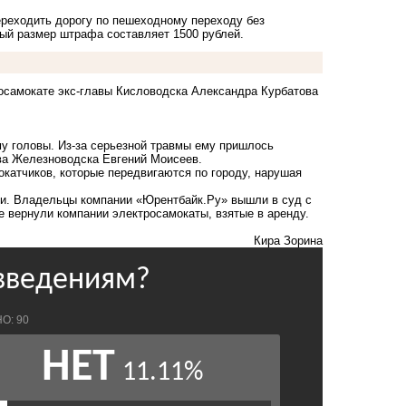
ереходить дорогу по пешеходному переходу без
ный размер штрафа составляет 1500 рублей.
осамокате экс-главы Кисловодска Александра Курбатова
му головы. Из-за серьезной травмы ему пришлось
ава Железноводска Евгений Моисеев.
окатчиков, которые передвигаются по городу,
нарушая
ки. Владельцы компании «Юрентбайк.Ру» вышли в суд с
е вернули компании электросамокаты, взятые в аренду.
Кира Зорина