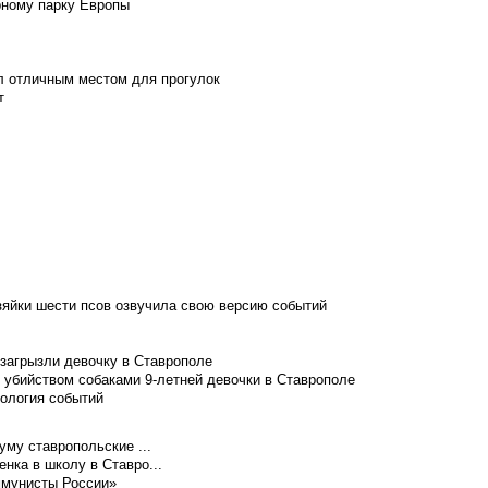
рному парку Европы
л отличным местом для прогулок
т
зяйки шести псов озвучила свою версию событий
 загрызли девочку в Ставрополе
 убийством собаками 9-летней девочки в Ставрополе
нология событий
уму ставропольские ...
нка в школу в Ставро...
ммунисты России»