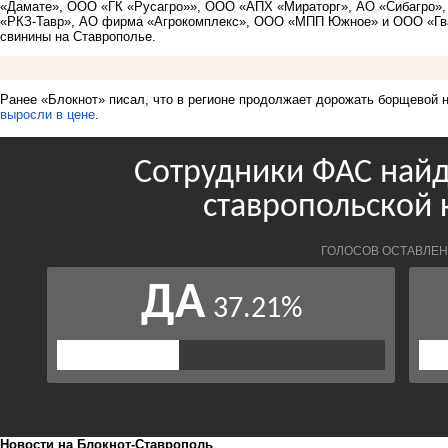
«Дамате», ООО «ГК «Русагро»», ООО «АПХ «Мираторг», АО «Сибагро»
«РКЗ-Тавр», АО фирма «Агрокомплекс», ООО «МПП Южное» и ООО «Гва
свинины на Ставрополье.
Ранее «Блокнот» писал, что в регионе продолжает дорожать борщевой 
выросли в цене
.
Новости на Блoкнoт-Ставрополь