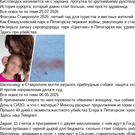
Кисловодск начинается не с нарзана: прогулка по крупнейшему рукотво
История курорта, который давно стал больше, чем просто здравница
Все новости по теме
25.07.2026
Фонтаны Ставрополя 2026: летний гид для туристов и местных жителей
Как Емануэлевский парк в Пятигорске пережил войны, революцию и ста
Не верьте запаху сероводорода: парк «Цветник» в Пятигорске вас удиви
Здесь про убийства
Школьницу в Ставрополе могли загрызть приблудные собаки: защита хо
И против направления дела в суд
Все новости по теме
06.05.2025
В причинении смерти по неосторожности обвиняют женщину, чьи собаки
Дочь в СИЗО, а что с матерью? Минсоц раскрыл продолжение истории с
Прошло 40 дней с момента жестокого убийства Егора в Пятигорске: хро
Здесь наш Telegram
Jaguar, 11 счетов и программист с двумя миллионами: с чем идут в Госд
Белая рубашка с черной дырой для бюджета: сколько стоит собрать ребе
Миллионы, иномарки и нули: с чем идут в Госдуму ставропольские «Ко