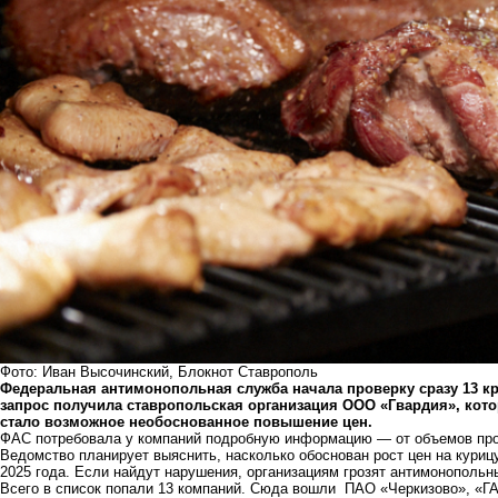
Фото: Иван Высочинский, Блокнот Ставрополь
Федеральная антимонопольная служба начала проверку сразу 13 кр
запрос получила ставропольская организация ООО «Гвардия», кот
стало возможное необоснованное повышение цен.
ФАС потребовала у компаний подробную информацию — от объемов прои
Ведомство планирует выяснить, насколько обоснован рост цен на курицу
2025 года. Если найдут нарушения, организациям грозят антимонопольн
Всего в список попали 13 компаний. Сюда вошли ПАО «Черкизово», «Г