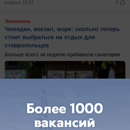
вчера в 15:16
0
Экономика
Чемодан, вокзал, море: сколько теперь
стоит выбраться на отдых для
ставропольцев
Больше всего за неделю прибавили санатории