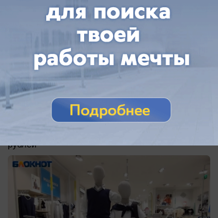
вчера в 13:58
0
Экономика
Белая рубашка с черной дырой для
бюджета: сколько стоит собрать ребенка
в школу в Ставрополе
Даже бюджетный набор тянет на 11–13 тысяч
рублей