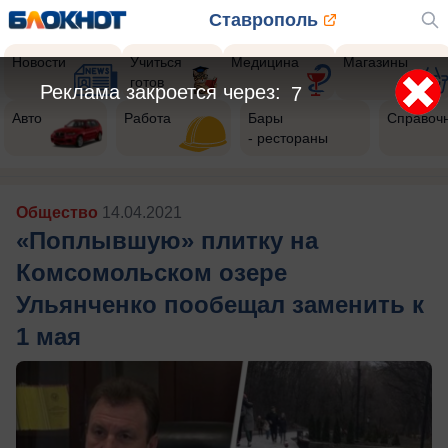
Ставрополь
Новости
Учиться
Медицина
Магазины
готов
Реклама закроется через:
5
Авто
Работа
Бары
Справоч
- рестораны
Общество
14.04.2021
«Поплывшую» плитку на
Комсомольском озере
Ульянченко пообещал заменить к
1 мая