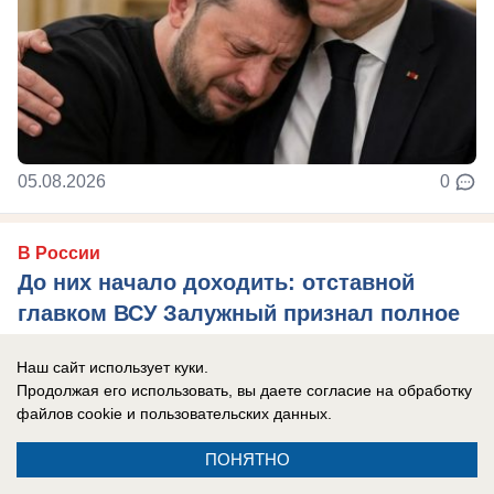
05.08.2026
0
В России
До них начало доходить: отставной
главком ВСУ Залужный признал полное
поражение Украины перед Россией
Наш сайт использует куки.
Российская армия нашла противодействие
Продолжая его использовать, вы даете согласие на обработку
практически всему вооружению НАТО, которые
файлов cookie
и пользовательских данных.
использовал Киев в зоне боевых действий, ...
ПОНЯТНО