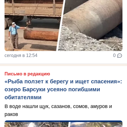
сегодня в 12:54
0
Письмо в редакцию
«Рыба ползет к берегу и ищет спасения»:
озеро Барсуки усеяно погибшими
обитателями
В воде нашли щук, сазанов, сомов, амуров и
раков