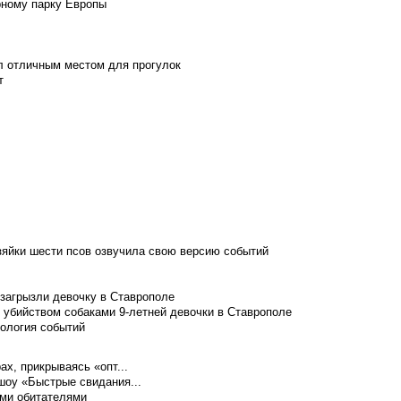
рному парку Европы
л отличным местом для прогулок
т
зяйки шести псов озвучила свою версию событий
 загрызли девочку в Ставрополе
 убийством собаками 9-летней девочки в Ставрополе
нология событий
ах, прикрываясь «опт...
шоу «Быстрые свидания...
ими обитателями