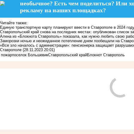
необычное? Есть чем поделиться? Или х
рекламу на наших площадках?
Читайте также:
Единую транспортную карту планируют ввести в Ставрополе в 2024 год
Ставропольский край снова на последних местах: опубликован список за
Алена из «Блокнота Ставрополь» показала, как нужно любить свою раб
Заморозки ночью и неожиданное потепление днем пообещали на Ставро
«Все зло началось с администрации»: пенсионерка защищает разрушаю
Ставрополе
(28.11.2023 20:01)
пожар
поселок Большевик
Ставропольский край
Блокнот Ставрополь