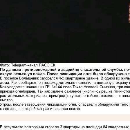
Фото: Telegram-канал ПАСС СК
По данным противопожарной и аварийно-спасательной службы, ноч
округе вспыхнул пожар. После ликвидации огня было обнаружено 
В поселке Большевик загорелся 4-х квартирное здание. В одной из жи
дома. Как сообщают, он незамедлительно позвонил в пожарную охрану 
Как уведомил начальник ПЧ №144 села Тахта Николай Смирнов, три ква
приезда огнеборцев. Так как здание саманное (кирпич-сырец из глинист
растительных материалов, прим.ред.), тушить его было тяжело — стены
быстро.
Утром, после завершения ликвидации огня, спасатели обнаружили тело
квартиры, с которой как раз и начался пожар.
В результате возгорания сгорело 3 квартиры на площади 84 квадратных