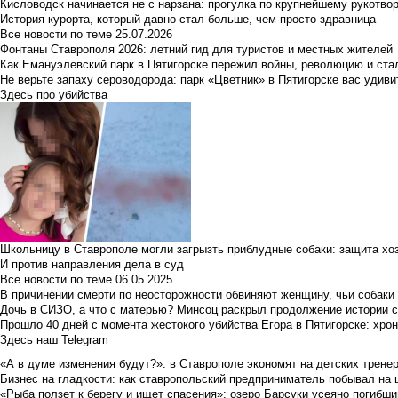
Кисловодск начинается не с нарзана: прогулка по крупнейшему рукотво
История курорта, который давно стал больше, чем просто здравница
Все новости по теме
25.07.2026
Фонтаны Ставрополя 2026: летний гид для туристов и местных жителей
Как Емануэлевский парк в Пятигорске пережил войны, революцию и ста
Не верьте запаху сероводорода: парк «Цветник» в Пятигорске вас удиви
Здесь про убийства
Школьницу в Ставрополе могли загрызть приблудные собаки: защита хо
И против направления дела в суд
Все новости по теме
06.05.2025
В причинении смерти по неосторожности обвиняют женщину, чьи собаки
Дочь в СИЗО, а что с матерью? Минсоц раскрыл продолжение истории с
Прошло 40 дней с момента жестокого убийства Егора в Пятигорске: хро
Здесь наш Telegram
«А в думе изменения будут?»: в Ставрополе экономят на детских тренер
Бизнес на гладкости: как ставропольский предприниматель побывал на 
«Рыба ползет к берегу и ищет спасения»: озеро Барсуки усеяно погибш