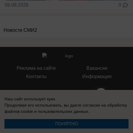
06.08.2026
0
Новости СМИ2
Реклама на сайте
Вакансии
Контакты
Информация
Наш сайт использует куки.
Продолжая его использовать, вы даете согласие на обработку
СМИ Блокнот Ставрополь зарегистрировано Федеральной службой по
файлов cookie
и пользовательских данных.
надзору в сфере связи, информационных технологий и массовых
коммуникаций (Роскомнадзор). Реестровая запись о регистрации СМИ:
Эл № ФС77-76032 от 12 июля 2019 г. (Первоначальное свидетельство
ПОНЯТНО
Эл № ФС77-62273 от 03 июля 2015 г.)