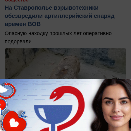
На Ставрополье взрывотехники
обезвредили артиллерийский снаряд
времен ВОВ
Опасную находку прошлых лет оперативно
подорвали