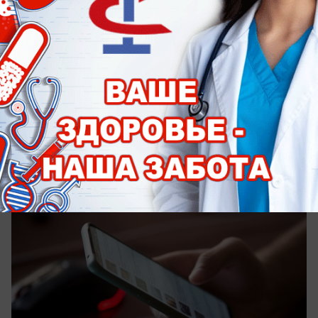
вчера в 15:15
0
Общество
Ставропольцы остались без связи из-за
масштабного сбоя в работе Рунета
И рассказали редакции, что именно у них не
работает