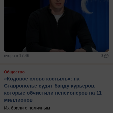
вчера в 17:46
0
Общество
«Кодовое слово костыль»: на
Ставрополье судят банду курьеров,
которые обчистили пенсионеров на 11
миллионов
Их брали с поличным