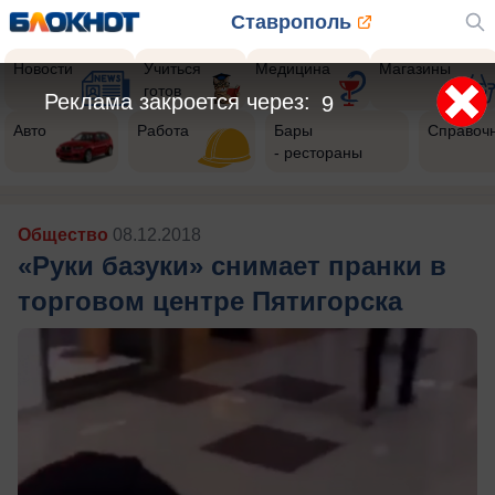
Ставрополь
Новости
Учиться
Медицина
Магазины
готов
Реклама закроется через:
7
Авто
Работа
Бары
Справоч
- рестораны
Общество
08.12.2018
«Руки базуки» снимает пранки в
торговом центре Пятигорска