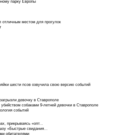
рному парку Европы
л отличным местом для прогулок
т
зяйки шести псов озвучила свою версию событий
 загрызли девочку в Ставрополе
 убийством собаками 9-летней девочки в Ставрополе
нология событий
ах, прикрываясь «опт...
шоу «Быстрые свидания...
ими обитателями