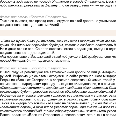
дороги» 2 года назад по проезду Янтарном в городе Ставрополе. Весь 
либо техника проезжает асфальту, то он разрушается
», ­— негодует
Фото: читатель «Блокнот Ставрополь»
Также он считает, что проезд большегрузов по этой дороге не учитывал
создают опасность для автомобилей.
«
Это же нужно было учитывать, так как через тротуар идут въезд
криво, без плавных переходов бордюры, которые создают опасность 
Но и даже это не все. Со слов обратившегося в редакцию, съезд на одн
создает опасность для водителей.
«
На пересечении с Васильковой съезд под углом в 120 градусов, что 
проезд Янтарный
», — подытожил мужчина.
Фото: читатель «Блокнот Ставрополь»
В 2021 году на ремонт участка автомобильной дороги по улице Янтарно
рублей. Информация об этом находится на сайте регионального миндора
Редакция «Блокнот Ставрополь» запросила оперативный комментарий у 
совместно с подрядчиком проведут выездное обследование, и в рамках 
«
Специалистами комитета городского хозяйства администрации Ста
организации будет проведено выездное обследование автомобильной д
дефектов на участке, ремонт которого осуществлялся в рамках реал
выполнены работы по их устранению, в рамках гарантийных обязате
Также в миндоре объяснили из-за чего на пересечении с улицей Васильк
«
Геометрия дороги, в том числе участок дороги при въезде на проезд
коммерческой застройкой, также сформированными земельными учас
Ранее, редакция «Блокнот Ставрополь» писала о том, что д
ыры в асфал