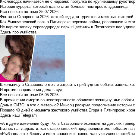
Кисловодск начинается не с нарзана: прогулка по крупнейшему рукотво
История курорта, который давно стал больше, чем просто здравница
Все новости по теме
25.07.2026
Фонтаны Ставрополя 2026: летний гид для туристов и местных жителей
Как Емануэлевский парк в Пятигорске пережил войны, революцию и ста
Не верьте запаху сероводорода: парк «Цветник» в Пятигорске вас удиви
Здесь про убийства
Школьницу в Ставрополе могли загрызть приблудные собаки: защита хо
И против направления дела в суд
Все новости по теме
06.05.2025
В причинении смерти по неосторожности обвиняют женщину, чьи собаки
Дочь в СИЗО, а что с матерью? Минсоц раскрыл продолжение истории с
Прошло 40 дней с момента жестокого убийства Егора в Пятигорске: хро
Здесь наш Telegram
«А в думе изменения будут?»: в Ставрополе экономят на детских тренер
Бизнес на гладкости: как ставропольский предприниматель побывал на 
«Рыба ползет к берегу и ищет спасения»: озеро Барсуки усеяно погибш