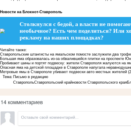
Новости на Блoкнoт-Ставрополь
Столкнулся с бедой, а власти не помогаю
необычное? Есть чем поделиться? Или х
рекламу на наших площадках?
Читайте также:
Ставропольские штангисты на ямальском помосте заслужили два троф
Большая яма образовалась из-за обвалившейся плитки на проспекте Ю
Пробивают шины и портят подвеску: жители Ставрополя жалуются на я
​​Опасная яма на детской площадке в Ставрополе напугала неравнодуш
Метровые ямы в Ставрополе убивают подвески авто местных жителей
(
Тема:
Письмо в редакцию
Ставрополь
Ставропольский край
новости Ставропольского края
Бл
14 комментариев