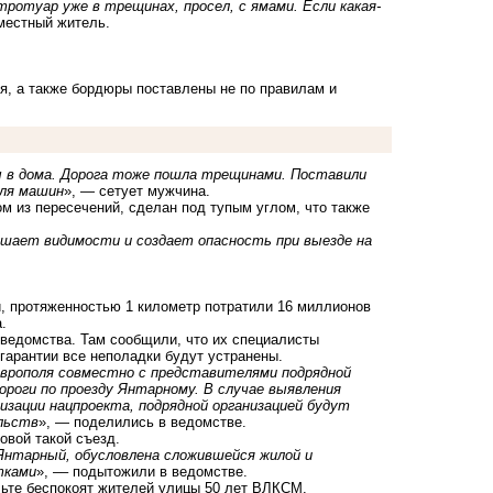
тротуар уже в трещинах, просел, с ямами. Если какая-
 местный житель.
ся, а также бордюры поставлены не по правилам и
ы в дома. Дорога тоже пошла трещинами. Поставили
для машин
», — сетует мужчина.
ом из пересечений, сделан под тупым углом, что также
мешает видимости и создает опасность при выезде на
й, протяженностью 1 километр потратили 16 миллионов
.
ведомства. Там сообщили, что их специалисты
гарантии все неполадки будут устранены.
врополя совместно с представителями подрядной
ороги по проезду Янтарному. В случае выявления
изации нацпроекта, подрядной организацией будут
льств
», — поделились в ведомстве.
овой такой съезд.
 Янтарный, обусловлена сложившейся жилой и
тками
», –– подытожили в ведомстве.
ьте беспокоят
жителей улицы 50 лет ВЛКСМ.