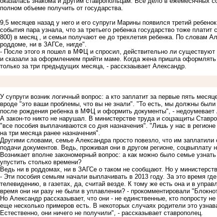
оказалась знакома и другим ставропольцам. Все дело в ежемесячных со
полном объеме получить от государства.
9,5 месяцев назад у него и его супруги Марины появился третий ребено
события пара узнала, что за третьего ребенка государство тоже платит 
800) в месяц , и семьи получают ее до трехлетия ребенка. По словам Ал
роддоме, ни в ЗАГСе, нигде".
- После этого я пошел в МФЦ и спросил, действительно ли существуют
и сказали за оформлением прийти маме. Когда жена пришла оформлять 
только за три предыдущих месяца, - расскзаывает Александр.
У супруги возник логичный вопрос: а кто заплатит за первые пять месяц
вроде "это ваши проблемы, что вы не знали". "То есть, мы должны были 
после рождения ребенка в МФЦ и оформить документы", - недоумевает
А закон-то никто не нарушал. В министерстве труда и соцзащиты Ставро
"все пособия выплачиваются со дня назначения". "Лишь у нас в регион
на три месяца ранее назначения".
Другими словами, семье Александра просто повезло, что им заплатили
подачи документов. Ведь, проживая они в другом регионе, соцвыплату н
Возникает вполне закономерный вопрос: а как можно было семье узнать
упустить столько времени?
Ведь ни в роддомах, ни в ЗАГСе о таком не сообщают. Но у министерства
- Эти пособия семьям начали выплачивать в 2013 году. За это время где
телевидению, в газетах, да, считай везде. К тому же есть она и в упра
время они ни разу не были в уплавлении? - прокомментировали "Блокно
Но Александр рассказывает, что они - не единственные, кто попросту н
еще несколько примеров есть. В некоторых случаях родители это узнава
Естественно, они ничего не получили", - рассказывает ставрополец.