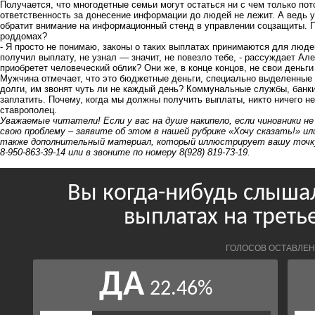
Получается, что многодетные семьи могут остаться ни с чем только пото
ответственность за донесение информации до людей не лежит. А ведь у 
обратит внимание на информационный стенд в управлении соцзащиты. П
роддомах?
- Я просто не понимаю, законы о таких выплатах принимаются для люде
получил выплату, не узнал — значит, не повезло тебе, - рассуждает Але
приобретет человеческий облик? Они же, в конце концов, не свои деньги
Мужчина отмечает, что это бюджетные деньги, специально выделенные д
долги, им звонят чуть ли не каждый день? Коммунальные службы, банк
заплатить. Почему, когда мы должны получить выплаты, никто ничего не
ставрополец.
Уважаемые читатели! Если у вас на душе накипело, если чиновники н
свою проблему – заявите об этом в нашей рубрике «Хочу сказать!» ил
также дополнительный материал, который иллюстрирует вашу точку
8-950-863-39-14 или в звоните по номеру 8(928) 819-73-19.