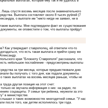
циальных выплатах, которые ему так и не удалось в
к. Лишь спустя восемь месяцев после знаменательного
средства. Выплата состовляет около 8 тысяч рублей (7
ександра, о выплате им "никто нигде не заявил, ни в
 такие выплаты. Мне подтвердили факт их существования
документы, ее оповестили о том, что выплаты пройдут
ев? Как утверждает ставрополец, ей ответили что-то
догадаться, что есть такая выплата и прийти сразу же
 Александр.
польского края "Блокноту Ставрополя" рассказали, что
е есть небольшое послабление - предусмотрены выплаты
 средства за три месяца, которые предшествовали дню
ачали бы получать с того дня, как подали документы.
 о таких выплатах на восемь месяцев раньше, чтобы не
 труда другая позиция на этот счет:
 только не звучала информация о них: на радио, по
влениях соцзащиты. У семьи три ребенка, неужели за это
ту" в министерстве.
е слышал о таких возможностях многодетной семьи. "У нас
ли после того, как детям исполнялось три года.