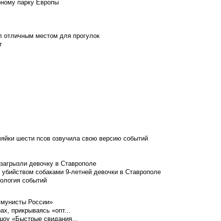
рному парку Европы
л отличным местом для прогулок
т
зяйки шести псов озвучила свою версию событий
 загрызли девочку в Ставрополе
 убийством собаками 9-летней девочки в Ставрополе
нология событий
ммунисты России»
ах, прикрываясь «опт...
шоу «Быстрые свидания...