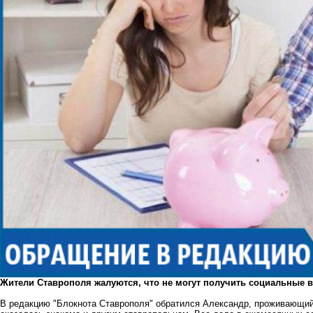
Жители Ставрополя жалуются, что не могут получить социальные вып
В редакцию "Блокнота Ставрополя" обратился Александр, проживающий