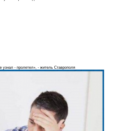
е узнал - пролетел», - житель Ставрополя