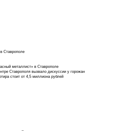
 в Ставрополе
расный металлист» в Ставрополе
ентре Ставрополя вызвало дискуссии у горожан
ртира стоит от 4,5 миллиона рублей