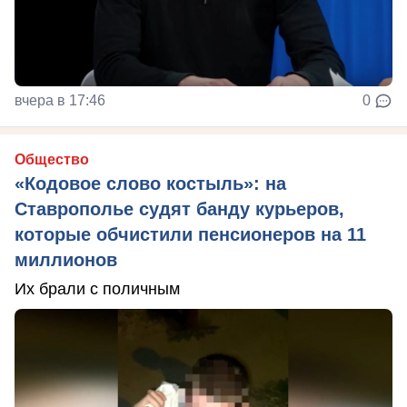
вчера в 17:46
0
Общество
«Кодовое слово костыль»: на
Ставрополье судят банду курьеров,
которые обчистили пенсионеров на 11
миллионов
Их брали с поличным