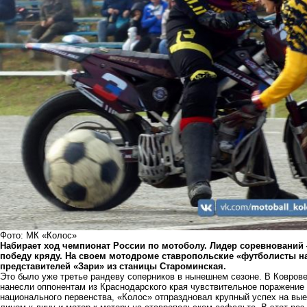
Фото: МК «Колос»
Набирает ход чемпионат России по мотоболу. Лидер соревнований 
победу кряду. На своем мотодроме ставропольские «
футболисты
на
представителей «Зари» из станицы Староминская.
Это было уже третье рандеву соперников в нынешнем сезоне. В Коврове
нанесли оппонентам из Краснодарского края чувствительное поражение
национального первенства, «Колос» отпраздновал крупный
успех
на вы