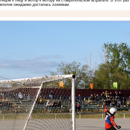
лицом к лицу и мотор к мотору на ставропольском асфальте. В этот раз
вполне ожидаемо досталась хозяевам.