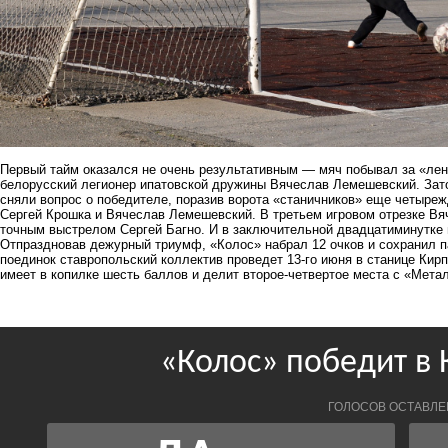
Первый тайм оказался не очень результативным — мяч побывал за «лен
белорусский легионер ипатовской дружины Вячеслав Лемешевский. Зато
сняли вопрос о
победителе
, поразив ворота «станичников» еще четыре
Сергей Крошка и Вячеслав Лемешевский. В третьем игровом отрезке Вя
точным выстрелом Сергей Багно. И в заключительной двадцатиминутке
Отпраздновав дежурный триумф, «Колос» набрал 12 очков и сохранил 
поединок
ставропольский
коллектив проведет 13-го июня в станице Кир
имеет в копилке шесть баллов и делит второе-четвертое места с «Мета