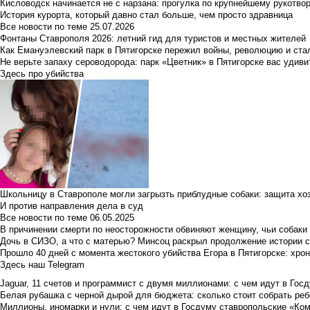
Кисловодск начинается не с нарзана: прогулка по крупнейшему рукотво
История курорта, который давно стал больше, чем просто здравница
Все новости по теме
25.07.2026
Фонтаны Ставрополя 2026: летний гид для туристов и местных жителей
Как Емануэлевский парк в Пятигорске пережил войны, революцию и ста
Не верьте запаху сероводорода: парк «Цветник» в Пятигорске вас удиви
Здесь про убийства
Школьницу в Ставрополе могли загрызть приблудные собаки: защита хо
И против направления дела в суд
Все новости по теме
06.05.2025
В причинении смерти по неосторожности обвиняют женщину, чьи собаки
Дочь в СИЗО, а что с матерью? Минсоц раскрыл продолжение истории с
Прошло 40 дней с момента жестокого убийства Егора в Пятигорске: хро
Здесь наш Telegram
Jaguar, 11 счетов и программист с двумя миллионами: с чем идут в Госд
Белая рубашка с черной дырой для бюджета: сколько стоит собрать ребе
Миллионы, иномарки и нули: с чем идут в Госдуму ставропольские «Ко