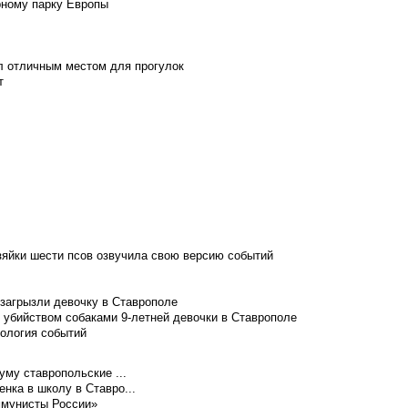
рному парку Европы
л отличным местом для прогулок
т
зяйки шести псов озвучила свою версию событий
 загрызли девочку в Ставрополе
 убийством собаками 9-летней девочки в Ставрополе
нология событий
уму ставропольские ...
нка в школу в Ставро...
ммунисты России»