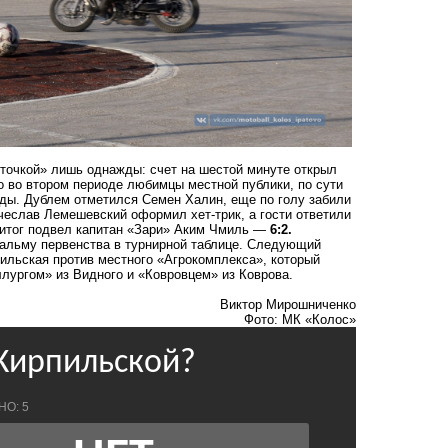
точкой» лишь однажды: счет на шестой минуте открыл
 во втором периоде любимцы местной публики, по сути
жды. Дублем отметился Семен Халин, еще по голу забили
чеслав Лемешевский оформил хет-трик, а гости ответили
 итог подвел капитан «Зари» Аким Чмиль —
6:2.
пальму первенства в турнирной таблице. Следующий
пильская против местного «Агрокомплекса», который
ллургом» из Видного и «Ковровцем» из Коврова.
Виктор Мирошниченко
Фото: МК «Колос»