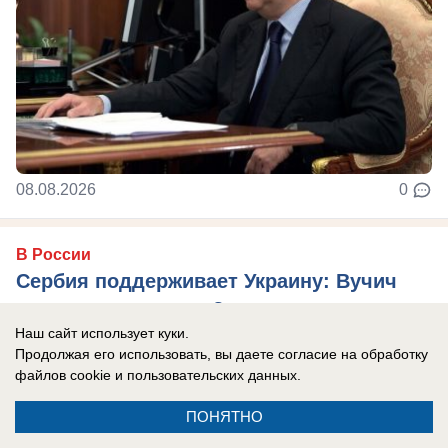
08.08.2026
0
В России
Сербия поддерживает Украину: Вучич
радостно встретил Зеленского и
Наш сайт использует куки.
подписал с ним меморандум «о
Продолжая его использовать, вы даете согласие на обработку
взаимопонимании»
файлов cookie
и пользовательских данных.
Сербия, традиционно считающаяся братской
ПОНЯТНО
России страной, окончательно отвернулась от