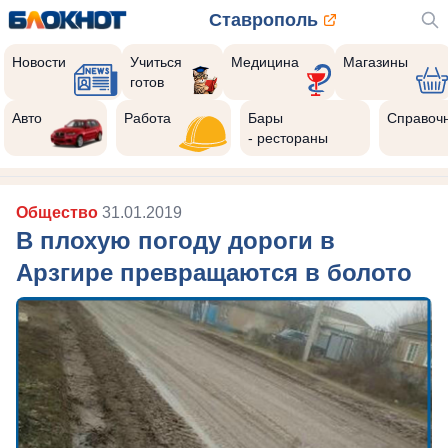
Ставрополь
Новости
Учиться
Медицина
Магазины
готов
Авто
Работа
Бары
Справоч
- рестораны
Общество
31.01.2019
В плохую погоду дороги в
Арзгире превращаются в болото