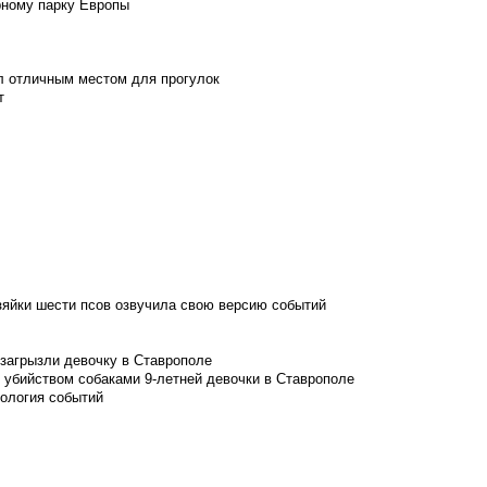
рному парку Европы
л отличным местом для прогулок
т
зяйки шести псов озвучила свою версию событий
 загрызли девочку в Ставрополе
 убийством собаками 9-летней девочки в Ставрополе
нология событий