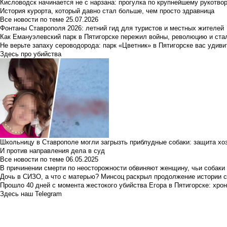
Кисловодск начинается не с нарзана: прогулка по крупнейшему рукотво
История курорта, который давно стал больше, чем просто здравница
Все новости по теме
25.07.2026
Фонтаны Ставрополя 2026: летний гид для туристов и местных жителей
Как Емануэлевский парк в Пятигорске пережил войны, революцию и ста
Не верьте запаху сероводорода: парк «Цветник» в Пятигорске вас удиви
Здесь про убийства
Школьницу в Ставрополе могли загрызть приблудные собаки: защита хо
И против направления дела в суд
Все новости по теме
06.05.2025
В причинении смерти по неосторожности обвиняют женщину, чьи собаки
Дочь в СИЗО, а что с матерью? Минсоц раскрыл продолжение истории с
Прошло 40 дней с момента жестокого убийства Егора в Пятигорске: хро
Здесь наш Telegram