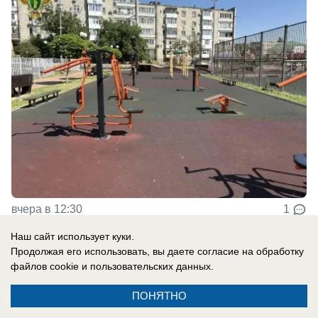
вчера в 12:30
1
Наш сайт использует куки.
Продолжая его использовать, вы даете согласие на обработку
Происшествия
файлов cookie
и пользовательских данных.
Укус гадюки в Кисловодске стал первым
смертельным случаем в России за лето
ПОНЯТНО
Рассказываем, что произошло