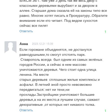
ВЛКСМ 36/1. там уже 3 день так же весь двор с 
классными деревьями вырубают и за двором в 
аллее. Старшая дома сказала ей на законы типо все 
равно. Многие хотят писать в Прокуратуру..Обратите 
внимание если кто читает. Под видом сухостоя 
сейчас все пилят
Ответить
1
Анна
2023.12.21 15:39
Если горожане объединятся, не достанутся 
равнодушными,то смогут отстоять парк.

 Ставрополь всегда  был одним из самых зелёных 
городов России, а сейчас в нем массово 
уничтожаются деревья. Чего стоит одна улица 
ленина. На месте 

старых деревьев  сплошные жилые комплексы и 
асфальт. В летний зной просто невозможно 
передвигаться: нет ни тени,ни 
прохлады.Застройщики уничтожают большие 
деревья,а на их место,в лучшем случае, сажают 
декоративные ,от которых нет никакого толка.
Ответить
1