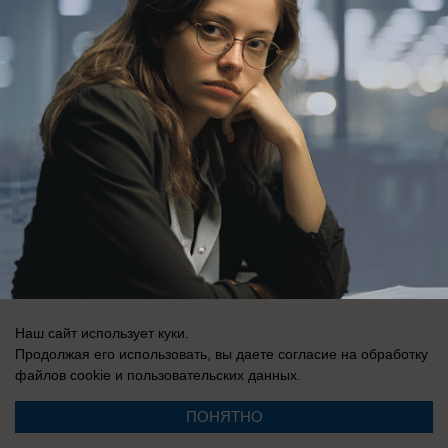
СМИ Блокнот Ставрополь зарегистрировано Федеральной службой по
надзору в сфере связи, информационных технологий и массовых
коммуникаций (Роскомнадзор). Реестровая запись о регистрации СМИ:
Эл № ФС77-76032 от 12 июля 2019 г. (Первоначальное свидетельство
Эл № ФС77-62273 от 03 июля 2015 г.)
Наш сайт использует куки.
Продолжая его использовать, вы даете согласие на обработку
файлов cookie
и пользовательских данных.
ПОНЯТНО