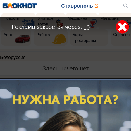
Ставрополь
Новости
Учиться
Медицина
Магазины
готов
Реклама закроется через:
10
Авто
Работа
Бары
Справоч
- рестораны
Белоруссия
Здесь ничего нет
Реклама на сайте
Вакансии
Контакты
Информация