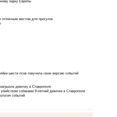
рному парку Европы
л отличным местом для прогулок
т
зяйки шести псов озвучила свою версию событий
 загрызли девочку в Ставрополе
 убийством собаками 9-летней девочки в Ставрополе
нология событий