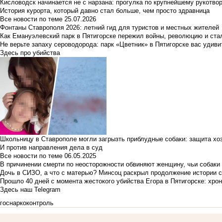
Кисловодск начинается не с нарзана: прогулка по крупнейшему рукотво
История курорта, который давно стал больше, чем просто здравница
Все новости по теме
25.07.2026
Фонтаны Ставрополя 2026: летний гид для туристов и местных жителей
Как Емануэлевский парк в Пятигорске пережил войны, революцию и ста
Не верьте запаху сероводорода: парк «Цветник» в Пятигорске вас удиви
Здесь про убийства
Школьницу в Ставрополе могли загрызть приблудные собаки: защита хо
И против направления дела в суд
Все новости по теме
06.05.2025
В причинении смерти по неосторожности обвиняют женщину, чьи собаки
Дочь в СИЗО, а что с матерью? Минсоц раскрыл продолжение истории с
Прошло 40 дней с момента жестокого убийства Егора в Пятигорске: хро
Здесь наш Telegram
госнаркоконтроль