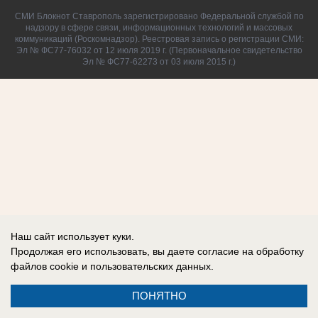
СМИ Блокнот Ставрополь зарегистрировано Федеральной службой по
надзору в сфере связи, информационных технологий и массовых
коммуникаций (Роскомнадзор). Реестровая запись о регистрации СМИ:
Эл № ФС77-76032 от 12 июля 2019 г. (Первоначальное свидетельство
Эл № ФС77-62273 от 03 июля 2015 г.)
Наш сайт использует куки.
Продолжая его использовать, вы даете согласие на обработку
файлов cookie
и пользовательских данных.
ПОНЯТНО