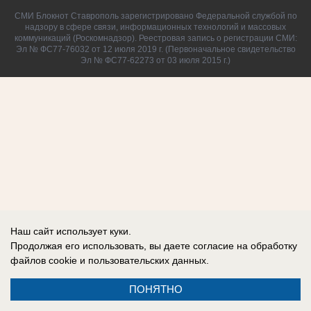
СМИ Блокнот Ставрополь зарегистрировано Федеральной службой по
надзору в сфере связи, информационных технологий и массовых
коммуникаций (Роскомнадзор). Реестровая запись о регистрации СМИ:
Эл № ФС77-76032 от 12 июля 2019 г. (Первоначальное свидетельство
Эл № ФС77-62273 от 03 июля 2015 г.)
Наш сайт использует куки.
Продолжая его использовать, вы даете согласие на обработку
файлов cookie
и пользовательских данных.
ПОНЯТНО