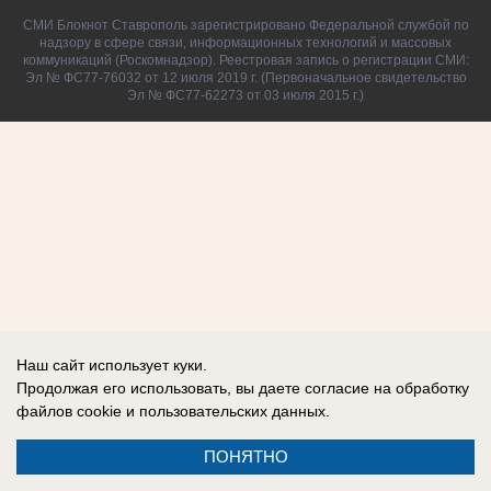
СМИ Блокнот Ставрополь зарегистрировано Федеральной службой по
надзору в сфере связи, информационных технологий и массовых
коммуникаций (Роскомнадзор). Реестровая запись о регистрации СМИ:
Эл № ФС77-76032 от 12 июля 2019 г. (Первоначальное свидетельство
Эл № ФС77-62273 от 03 июля 2015 г.)
Наш сайт использует куки.
Продолжая его использовать, вы даете согласие на обработку
файлов cookie
и пользовательских данных.
ПОНЯТНО