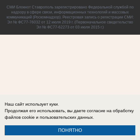
СМИ Блокнот Ставрополь зарегистрировано Федеральной службой по
надзору в сфере связи, информационных технологий и массовых
коммуникаций (Роскомнадзор). Реестровая запись о регистрации СМИ:
Эл № ФС77-76032 от 12 июля 2019 г. (Первоначальное свидетельство
Эл № ФС77-62273 от 03 июля 2015 г.)
Наш сайт использует куки.
Продолжая его использовать, вы даете согласие на обработку
файлов cookie
и пользовательских данных.
ПОНЯТНО