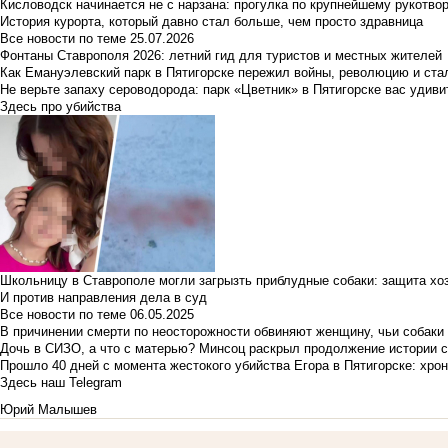
Кисловодск начинается не с нарзана: прогулка по крупнейшему рукотво
История курорта, который давно стал больше, чем просто здравница
Все новости по теме
25.07.2026
Фонтаны Ставрополя 2026: летний гид для туристов и местных жителей
Как Емануэлевский парк в Пятигорске пережил войны, революцию и ста
Не верьте запаху сероводорода: парк «Цветник» в Пятигорске вас удиви
Здесь про убийства
Школьницу в Ставрополе могли загрызть приблудные собаки: защита хо
И против направления дела в суд
Все новости по теме
06.05.2025
В причинении смерти по неосторожности обвиняют женщину, чьи собаки
Дочь в СИЗО, а что с матерью? Минсоц раскрыл продолжение истории с
Прошло 40 дней с момента жестокого убийства Егора в Пятигорске: хро
Здесь наш Telegram
Юрий Малышев