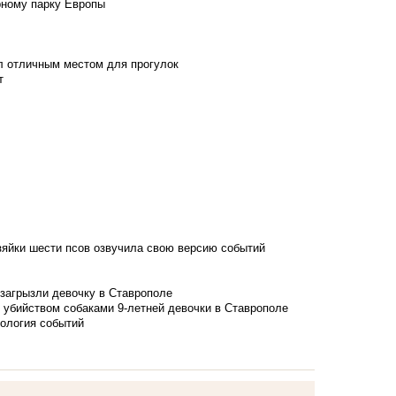
рному парку Европы
л отличным местом для прогулок
т
зяйки шести псов озвучила свою версию событий
 загрызли девочку в Ставрополе
 убийством собаками 9-летней девочки в Ставрополе
нология событий