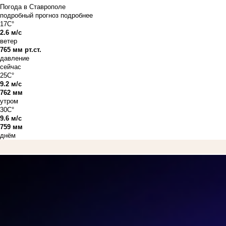
Погода в Ставрополе
подробный прогноз
подробнее
17C°
2.6 м/с
ветер
765 мм рт.ст.
давление
сейчас
25C°
9.2 м/с
762 мм
утром
30C°
9.6 м/с
759 мм
днём